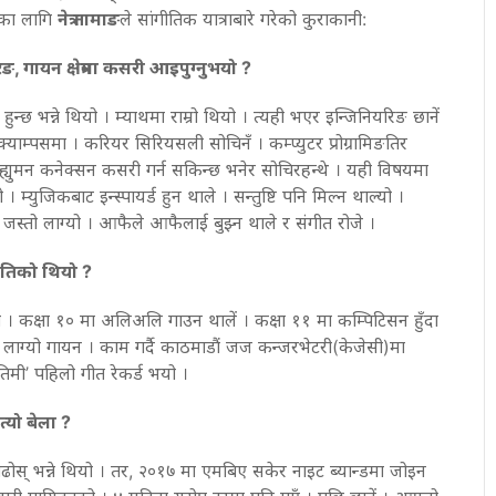
्सका लागि
नेत्र तामाङ
ले सांगीतिक यात्राबारे गरेको कुराकानी:
ङ, गायन क्षेत्रमा कसरी आइपुग्नुभयो ?
हुन्छ भन्ने थियो । म्याथमा राम्रो थियो । त्यही भएर इन्जिनियरिङ छानें
्याम्पसमा । करियर सिरियसली सोचिनँ । कम्प्युटर प्रोग्रामिङतिर
ुटर ह्युमन कनेक्सन कसरी गर्न सकिन्छ भनेर सोचिरहन्थे । यही विषयमा
 । म्युजिकबाट इन्स्पायर्ड हुन थाले । सन्तुष्टि पनि मिल्न थाल्यो ।
ु जस्तो लाग्यो । आफैले आफैलाई बुझ्न थाले र संगीत रोजे ।
कतिको थियो ?
 कक्षा १० मा अलिअलि गाउन थालें । कक्षा ११ मा कम्पिटिसन हुँदा
 लाग्यो गायन । काम गर्दै काठमाडौं जज कन्जरभेटरी(केजेसी)मा
िमी’ पहिलो गीत रेकर्ड भयो ।
्यो बेला ?
ढोस् भन्ने थियो । तर, २०१७ मा एमबिए सकेर नाइट ब्यान्डमा जोइन