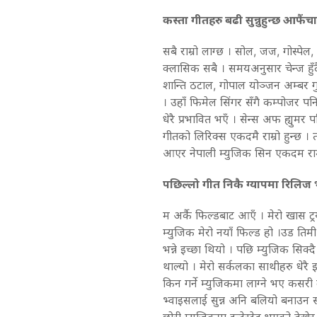
कस्ता गीतहरु बढी सुन्नुहुन्छ आफैंचा
सबै राम्रो लाग्छ । सोल, जज, गोस्पेल, 
क्लासिक सबै । समयअनुसार चेन्ज हुँदै 
शान्ति ठटाल, गोपाल योञ्जन अम्बर गुर
। उहाँ फिमेल सिंगर सँगै कम्पोजर पनि
धेरै प्रभावित भएँ । सेन्स अफ ह्युमर
गीतको लिरिक्स एकदमै राम्रो हुन्छ 
आएर नेपाली म्युजिक सिन एकदम राम्र
पछिल्लो गीत निकै ग्यापमा रिलिज 
म अर्कै फिल्डबाट आएँ । मेरो खास ट
म्युजिक मेरो नयाँ फिल्ड हो ।उड तिमी 
भन्ने इच्छा थियो । पछि म्युजिक सिक्
थाल्यो । मेरो सर्कलका साथीहरु धेरै
किन गर्ने म्युजिकमा लाग्ने भए कसरी ल
भ्वाइसलाई सुन्न अनि बलियो बनाउन समय
छोरी म्युजिकमा इन्ट्रेस्टेड भएको देख