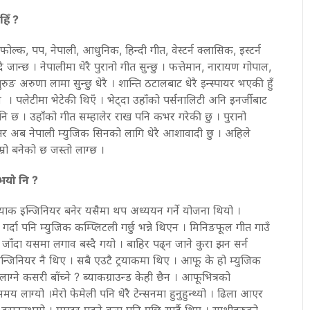
हिँ ?
फोल्क, पप, नेपाली, आधुनिक, हिन्दी गीत, वेस्टर्न क्लासिक, इस्टर्न
जान्छ । नेपालीमा धेरै पुरानो गीत सुन्छु । फत्तेमान, नारायण गोपाल,
ुङ अरुणा लामा सुन्छु धेरै । शान्ति ठटालबाट धेरै इन्स्पायर भएकी हुँ
 । पलेटीमा भेटेकी थिएँ । भेट्दा उहाँको पर्सनालिटी अनि इनर्जीबाट
 पनि छ । उहाँको गीत सम्हालेर राख पनि कभर गरेकी छु । पुरानो
। तर अब नेपाली म्युजिक सिनको लागि धेरै आशावादी छु । अहिले
ो बनेको छ जस्तो लाग्छ ।
भयो नि ?
्रयाक इन्जिनियर बनेर यसैमा थप अध्ययन गर्ने योजना थियो ।
गर्दा पनि म्युजिक कम्प्लिटली गर्छु भन्ने थिएन । मिनिङफूल गीत गाउँ
दै जाँदा यसमा लगाव बस्दै गयो । बाहिर पढ्न जाने कुरा झन सर्न
 इन्जिनियर नै थिए । सबै एउटै ट्रयाकमा थिए । आफू के हो म्युजिक
ाग्ने कसरी बाँच्ने ? ब्याकग्राउन्ड केही छैन । आफूभित्रको
 लाग्यो ।मेरो फेमेली पनि धेरै टेन्सनमा हुनुहुन्थ्यो । ढिला आएर
ेर डराउनुभयो । मास्टर पढ्ने कुरा पनि पछि सार्दै थिए । साथीहरुको