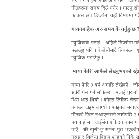
भएँ । ९ महिना जति काम गरें । जिम्म
गीतहरुमा समय दिउँ भनेर । गाउनु स
फोकस छ । डिप्लोमा यही विषयमा गर्दै
गायनबाहेक अरु समय के गर्नुहुन्छ 
म्युजिककै पढाई । अहिले डिप्लोमा ग
पढाउँछु पनि । केजेसीबाटै सिकाउन शु
म्युजिक पढाउँछु ।
‘माया फेरि’ आफैले लेख्नुभएको रह
माया फेरि ३ वर्ष अगाडि लेखेको । ज
स्टोरी गेस गर्न सकिन्छ । मलाई पुरानो
थिम थाह थियो । कोरस लिरिक लेख्न 
बनाउन टाइम लाग्यो । फाइनल बनाएर फ
गीतको फिल नआएजस्तो लागेपछि २ महि
फ्यान हुँ म । दाईसँग एकिदन काम गर्न
पाएँ । धेरै खुसी छु सपना पुरा भएको
गुरुङ र बिजेन्त विक्रम शाहको निकै स