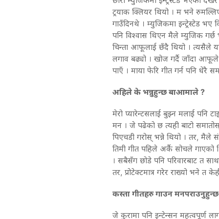
ट्रयाक क्लियर थियो । म भने रुमल्लिए
गाउँदिनथे । म्युजिकमा इन्ट्रेस्टेड भए क
पनि विश्वास थिएन मैले म्युजिक गर्छ भ
चिन्ता आफूलाई छँदै थियो । त्यसैले
लगाव बढ्यो । खोज गर्दै जाँदा आफूले 
पाएँ । माया फेरि गीत गर्न पनि धेरै स
अहिले के भन्नुहुन्छ बाआमाले ?
मेरो प्यारेन्टसलाई बुझ्न मलाई पनि 
मन । जे पढेको छ त्यही बाटो समातोस् भ
पिएचडी गरोस् भन्ने थियो । तर, मैले 
तिमी गीत पहिले अर्कै सोचले गाएक
। सबैसँग छोडे पनि परिवारबाट त साथ न
तर, प्रोटेक्टमात्र गरेर राख्यो भने त क
कस्ता गीतहरु गाउन मनपराउनुहुन्छ
जे कुरामा पनि इन्टेन्सन महत्वपूर्ण ल