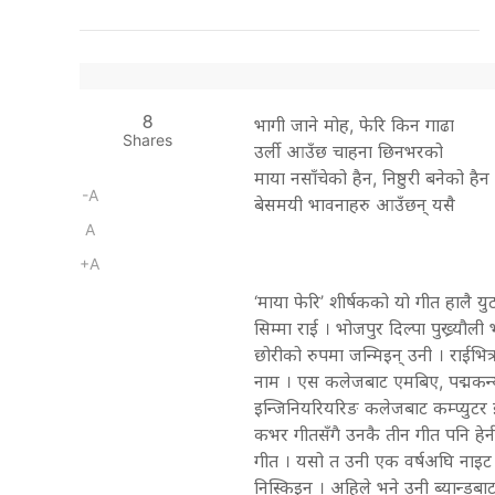
8
भागी जाने मोह, फेरि किन गाढा
Shares
उर्ली आउँछ चाहना छिनभरको
माया नसाँचेको हैन, निष्ठुरी बनेको हैन
-A
बेसमयी भावनाहरु आउँछन् यसै
A
+A
‘माया फेरि’ शीर्षकको यो गीत हालै य
सिम्मा राई । भोजपुर दिल्पा पुख्र्यौ
छोरीको रुपमा जन्मिइन् उनी । राईभित्
नाम । एस कलेजबाट एमबिए, पद्मकन्या 
इन्जिनियरियरिङ कलेजबाट कम्प्युटर 
कभर गीतसँगै उनकै तीन गीत पनि हेर्न
गीत । यसो त उनी एक वर्षअघि नाइट ब्
निस्किइन् । अहिले भने उनी ब्यान्डबाट