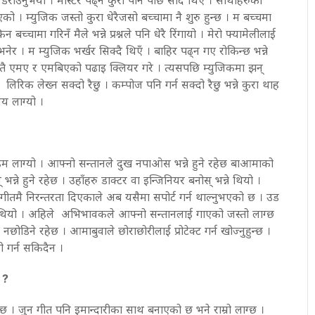
को । म्युजिक जस्तो कुरा धेरैजसो बच्चामा नै शुरु हुन्छ । म बच्चमा
िन बच्चामा गरिनँ मैले भन्ने प्रश्नले पनि धेरै रिंगायो । मेरो फ्यामेलीलाई
नेर । म म्युजिक भर्खर सिक्दै थिएँ । बाहिर पढ्न गए रोकिन्छ भन्ने
 यतै एमए र एमबिएको पढाइ क्लियर गरे । त्यसपछि म्युजिकमा झन्
लिरिक लेख्न सक्दो रैछु । कम्पोज पनि गर्न सक्दो रैछु भन्ने कुरा थाह
मय लाग्यो ।
टाइम लाग्यो । आफ्नो सन्तानले दुख नपाओस भन्ने हुने रहेछ बाआमाको
न्ने हुने रहेछ । उहाँहरु डाक्टर वा इन्जिनियर बनोस् भन्ने थियो ।
संगीतमै निरन्तरता दिएकाले अब यसैमा सपोर्ट गर्न थाल्नुभएको छ । उड
ो थियो । अहिले अभिभावकले आफ्नो सन्तानलाई गाएको जस्तो लाग्छ
छोडिने रहेछ । आमाबुवाले छोराछोरीलाई प्रोटेक्ट गर्न खोज्नुहुन्छ ।
ेही गर्न सकिदैन ।
 ?
ाग्छ । जुन गीत पनि इमान्दारीका साथ बनाएको छ भने राम्रो लाग्छ ।