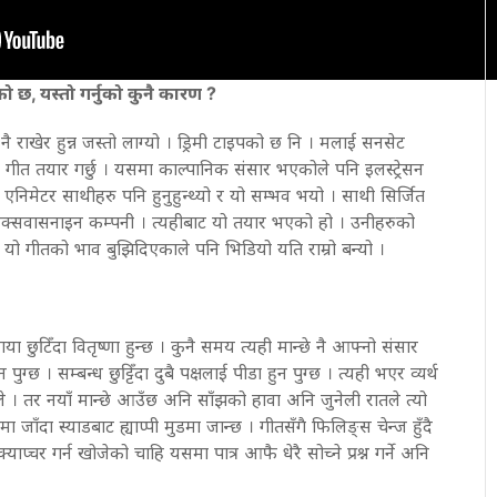
एको छ, यस्तो गर्नुको कुनै कारण ?
े नै राखेर हुन्न जस्तो लाग्यो । ड्रिमी टाइपको छ नि । मलाई सनसेट
ीत तयार गर्छु । यसमा काल्पानिक संसार भएकोले पनि इलस्ट्रेसन
 र एनिमेटर साथीहरु पनि हुनुहुन्थ्यो र यो सम्भव भयो । साथी सिर्जित
सिक्सवासनाइन कम्पनी । त्यहीबाट यो तयार भएको हो । उनीहरुको
े यो गीतको भाव बुझिदिएकाले पनि भिडियो यति राम्रो बन्यो ।
या छुटिँदा वितृष्णा हुन्छ । कुनै समय त्यही मान्छे नै आफ्नो संसार
्छ । सम्बन्ध छुट्टिँदा दुबै पक्षलाई पीडा हुन पुग्छ । त्यही भएर व्यर्थ
त्रले । तर नयाँ मान्छे आउँछ अनि साँझको हावा अनि जुनेली रातले त्यो
ा जाँदा स्याडबाट ह्याप्पी मुडमा जान्छ । गीतसँगै फिलिङ्स चेन्ज हुँदै
्याप्चर गर्न खोजेको चाहि यसमा पात्र आफै धेरै सोच्ने प्रश्न गर्ने अनि