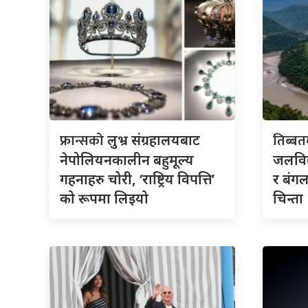
फ्रान्सको
तिब्ब
लुभ्र संग्रहालयबाट
नेपोलियनकालीन बहुमूल्य
जलविद
गहनाहरु चोरी, ‘राष्ट्रिय विपत्ति’
र बंगल
को रूपमा लिइयो
चिन्ता