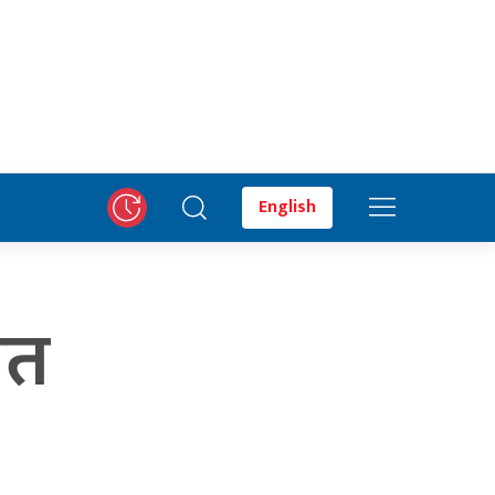
English
ित