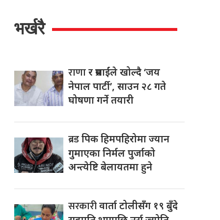
भर्खरै
राणा
र प्रसाईंले खोल्दै ‘जय
नेपाल पार्टी’, साउन २८ गते
घोषणा गर्ने तयारी
ब्रड
पिक हिमपहिरोमा ज्यान
गुमाएका निर्मल पुर्जाको
अन्त्येष्टि बेलायतमा हुने
सरकारी
वार्ता टोलीसँग १९ बुँदे
सहमति भएपछि नर्स ज्योति