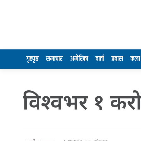
गृहपृष्ठ
समाचार
अमेरिका
वार्ता
प्रवास
कला 
विश्वभर १ करोड