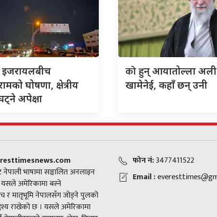
को
र इजरायलबीच
हुन् आयातोल्ला अली
िरामको घोषणा, क्षेत्रीय
खामेनेई, कहाँ छन् उनी
ट्ने अपेक्षा
resttimesnews.com
फोन नं:
3477411522
 नेपाली भाषामा सञ्चालित अनलाइन
Email :
everesttimes@gm
। यसले अमेरिकामा बस्ने
च र मातृभूमि नेपालसँग जोड्ने पुलको
द्देश्य राखेको छ । यसले अमेरिकामा