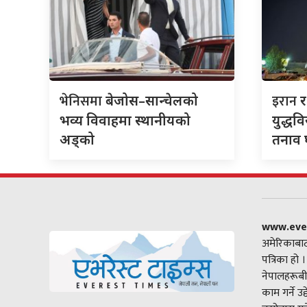
भेनिसमा
इरान
बेजोस–सान्चेलको
भव्य विवाहमा स्थानीयको
युद्धव
अड्को
तनाव घ
www.eve
अमेरिकाबाट
पत्रिका हो 
नेपालहरूबी
काम गर्ने उ