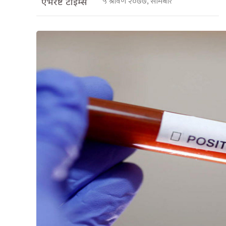
५ श्रावण २०७७, सोमबार
एभरेष्ट टाइम्स