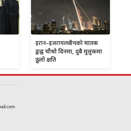
इरान–इजरायलबीचको
घातक
द्वन्द्व चौथो दिनमा, दुबै मुलुकमा
ठूलो क्षति
ail.com