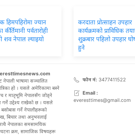
पिक हिमपहिरोमा ज्यान
करदाता प्रोत्साहन उपहार
 कीर्तिमानी पर्वतारोही
कार्यक्रमको प्राविधिक तयार
ो शव नेपाल ल्याइयो
शुक्रबार पहिलो उपहार घ
हुने
eresttimesnews.com
फोन नं:
3477411522
ट नेपाली भाषामा सञ्चालित
रिका हो । यसले अमेरिकामा बस्ने
Email :
च र मातृभूमि नेपालसँग जोड्ने
everesttimes@gmail.com
गर्ने उद्देश्य राखेको छ । यसले
बसोबास गर्ने नेपालीहरूको
ेख, बिचार तथा अनुभवलाई
 साथै नेपालका समसामयिक
घटना क्रम, सामाजिक विषयहरू