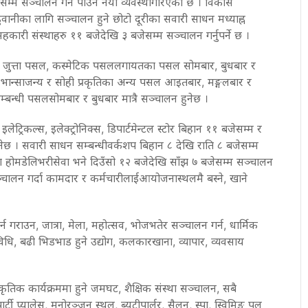
सम्म
सञ्चालन
गर्न
पाउने
नयाँ
व्यवस्था
गरिएको
छ
।
विकास
ुवानीका
लागि
सञ्चालन
हुने
छोटो
दूरीका
सवारी
साधन
मध्याह्न
सहकारी
संस्थाहरु
११
बजेदेखि
३
बजेसम्म
सञ्चालन
गर्नुपर्ने
छ
।
,
जुत्ता
पसल
,
कस्मेटिक
पसललगायतका
पसल
सोमबार
,
बुधबार
र
,
भान्साजन्य
र
सोही
प्रकृतिका
अन्य
पसल
आइतबार
,
मङ्गलबार
र
्बन्धी
पसल
सोमबार
र
बुधबार
मात्रै
सञ्चालन
हुनेछ
।
,
इलेट्रिकल्स
,
इलेक्ट्रोनिक्स
,
डिपार्टमेन्टल
स्टोर
बिहान
११
बजेसम्म
र
ेछ
।
सवारी
साधन
सम्बन्धीवर्कशप
बिहान
८
देखि
राति
८
बजेसम्म
ा
होमडेलिभरी
सेवा
भने
दिउँसो
१२
बजेदेखि
साँझ
७
बजेसम्म
सञ्चालन
्चालन
गर्दा
कामदार
र
कर्मचारीलाई
आयोजनास्थलमै
बस्ने
,
खाने
्न
गराउन
,
जात्रा
,
मेला
,
महोत्सव
,
भोजभतेर
सञ्चालन
गर्न
,
धार्मिक
िधि
,
बढी
भिडभाड
हुने
उद्योग
,
कलकारखाना
,
व्यापार
,
व्यवसाय
्कृतिक
कार्यक्रममा
हुने
जमघट
,
शैक्षिक
संस्था
सञ्चालन
,
सबै
ार्टी
प्यालेस
,
मनोरञ्जन
स्थल
,
ब्यूटीपार्लर
,
सैलुन
,
स्पा
,
स्विमिङ
पुल