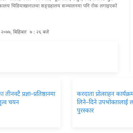
तकालय
चिडियाखाना
तथा
सङ्ग्रहालय
सञ्चालनमा
पनि
रोक
लगाइएको
्र २०७७, बिहिबार ७ : २६ बजे
 तीनवटै प्रज्ञा–प्रतिष्ठानमा
करदाता प्रोत्साहन कार्यक्
तृत्व चयन
लिने–दिने उपभोक्तालाई 
पुरस्कार