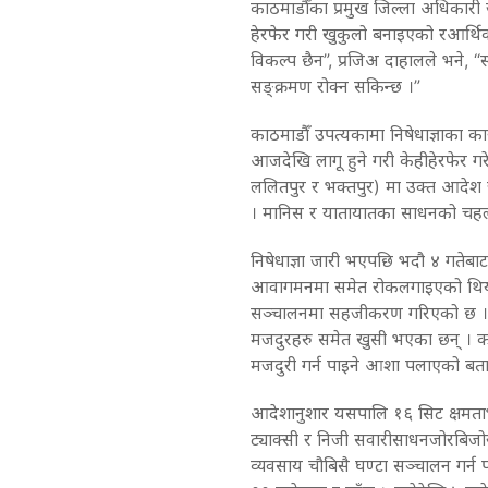
काठमाडौँका
प्रमुख
जिल्ला
अधिकारी
हेरफेर
गरी
खुकुलो
बनाइएको
र
आर्थि
विकल्प
छैन
”,
प्रजिअ
दाहालले
भने
, “
स
सङ्क्रमण
रोक्न
सकिन्छ
।
”
काठमाडौँ
उपत्यकामा
निषेधाज्ञाका
का
आजदेखि
लागू
हुने
गरी
केही
हेरफेर
गर
ललितपुर
र
भक्तपुर
)
मा
उक्त
आदेश
।
मानिस
र
यातायातका
साधनको
चह
निषेधाज्ञा
जारी
भएपछि
भदौ
४
गतेबाट
आवागमनमा
समेत
रोक
लगाइएको
थि
सञ्चालनमा
सहजीकरण
गरिएको
छ
।
मजदुरहरु
समेत
खुसी
भएका
छन्
।
क
मजदुरी
गर्न
पाइने
आशा
पलाएको
बता
आदेशानुशार
यसपालि
१६
सिट
क्षमता
ट्याक्सी
र
निजी
सवारीसाधन
जोरबिजो
व्यवसाय
चौबिसै
घण्टा
सञ्चालन
गर्न
प