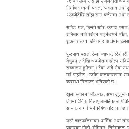
११
बजेसम्म
र
साँझ
५
बजेदेखि
७
बजे
निर्माणसम्बन्धी
पसल
,
व्यवसाय
तथा
ढ
१२
बजेदेखि
साँझ
सात
बजेसम्म
तथा
सपिङ
मल
,
फेन्सी
स्टोर
,
कपडा
पसल
शनिबार
मात्रै
खोल्न
पाइनेछ
भने
भाँडा
शुक्रबार
तथा
फर्निचर
र
अटोमोबाइलसम
फुटपाथ
पसल
,
ठेला
व्यापार
,
स्टेशनरी
बेलुका
४
देखि
७
बजेसम्म
खोल्न
सकिन
सञ्चालन
हुनेछन्
।
टेक
–
अवे
सेवा
तथ
गर्न
पाइनेछ
।
उद्योग
कलकारखाना
सञ
व्यवस्था
मिलाउन
भनिएको
छ
।
खुला
स्थानमा
भीडभाड
,
सभा
जुलुस
गर
क्षेत्रमा
दैनिक
नित्य
पूजाबाहेकका
गतिव
सञ्चालन
गर्न
भने
निषेध
गरिएको
छ
।
यस्तै
चाडपर्वलगायत
धार्मिक
तथा
सांस
प्रकारका
गोष्ठी
,
सेमिनार
,
सिनेमा
हल
,
प