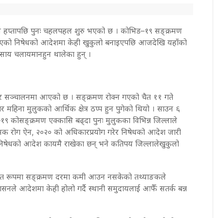
न
हप्तापछि
पुनः
चहलपहल
शुरु
भएको
छ
।
कोभिड
–
१९
सङ्क्रमण
िएको
निषेधको
आदेशमा
केही
खुकुलो
बनाइएपछि
आजदेखि
यहाँको
वसाय
चलायमान
हुन
थालेका
हुन्
।
र
सञ्चालनमा
आएको
छ
।
सङ्क्रमण
रोक्न
गएको
चैत
११
गते
ार
महिना
मुलुकको
आर्थिक
क्षेत्र
ठप्प
हुन
पुगेको
थियो
।
साउन
६
–
१९
को
सङ्क्रमण
एक्कासि
बढ्दा
पुनः
मुलुकका
विभिन्न
जिल्लाले
ामक
रोग
ऐन
,
२०२०
को
अधिकार
प्रयोग
गरेर
निषेधको
आदेश
जारी
निषेधको
आदेश
कायमै
राखेका
छन्
भने
कतिपय
जिल्लाले
खुकुलो
त
रूपमा
सङ्क्रमण
दरमा
कमी
आउन
नसकेको
तथ्याङकले
शासनले
आदेशमा
केही
होलो
गर्दै
स्थानी
समुदायलाई
आफैँ
सतर्क
बन्न