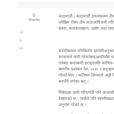
0
काठमाडौं
।
काठमाडौँ
उपत्यकामा
ती
Shares
जोखिम
रोक्न
तीन
साताअघि
जारी
गर
बजार
,
कलकारखाना
,
उद्योग
तथा
व्य
-A
A
+A
सवारीसाधन
जोरबिजोर
प्रणालीअनुसा
सरकारले
जारी
गरेको
बन्दाबन्दीपछि
च
गतेबाट
बन्दाबन्दी
हटाइएपछि
कोभिड
स्थानीय
प्रशासन
ऐन
,
२०२८
र
सङ्क्र
गरेको
थिए
।
कतिपय
जिल्लाले
अझै
बनाउँदै
लगेका
छन्
।
निषेधाज्ञा
जारी
गरिएपछि
पनि
आशाती
देखाएको
छ
।
त्यसैले
पनि
स्थानीय
प्र
अनुरोध
गरेको
छ
।