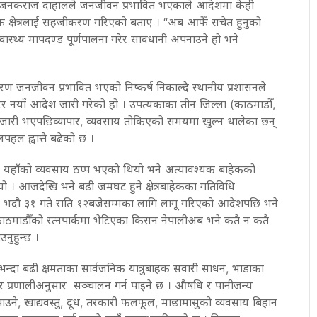
जनकराज
दाहालले
जनजीवन
प्रभावित
भएकाले
आदेशमा
केही
क
क्षेत्रलाई
सहजीकरण
गरिएको
बताए
।
“
अब
आफैँ
सचेत
हुनुको
्वास्थ्य
मापदण्ड
पूर्ण
पालना
गरेर
सावधानी
अपनाउने
हो
भने
रण
जनजीवन
प्रभावित
भएको
निष्कर्ष
निकाल्दै
स्थानीय
प्रशासनले
ेर
नयाँ
आदेश
जारी
गरेको
हो
।
उपत्यकाका
तीन
जिल्ला
(
काठमाडौँ
,
जारी
भएपछि
व्यापार
,
व्यवसाय
तोकिएको
समयमा
खुल्न
थालेका
छन्
लपहल
ह्वात्तै
बढेको
छ
।
यहाँको
व्यवसाय
ठप्प
भएको
थियो
भने
अत्यावश्यक
बाहेकको
यो
।
आजदेखि
भने
बढी
जमघट
हुने
क्षेत्रबाहेकका
गतिविधि
भदौ
३१
गते
राति
१२
बजेसम्मका
लागि
लागू
गरिएको
आदेशपछि
भने
ाठमाडौँको
रत्नपार्कमा
भेटिएका
किसन
नेपाली
अब
भने
कतै
न
कतै
उनुहुन्छ
।
भन्दा
बढी
क्षमताका
सार्वजनिक
यात्रुबाहक
सवारी
साधन
,
भाडाका
र
प्रणालीअनुसार
सञ्चालन
गर्न
पाइने
छ
।
औषधि
र
पानीजन्य
ाउने
,
खाद्यवस्तु
,
दूध
,
तरकारी
फलफूल
,
माछामासुको
व्यवसाय
बिहान