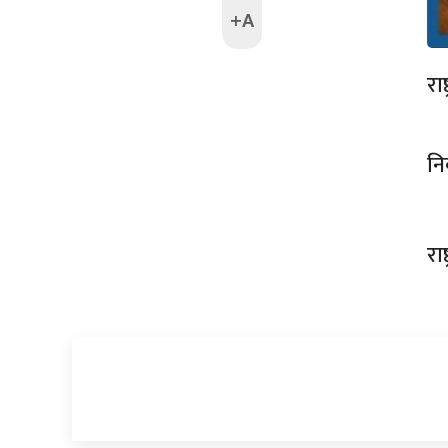
+A
रा
नि
रा