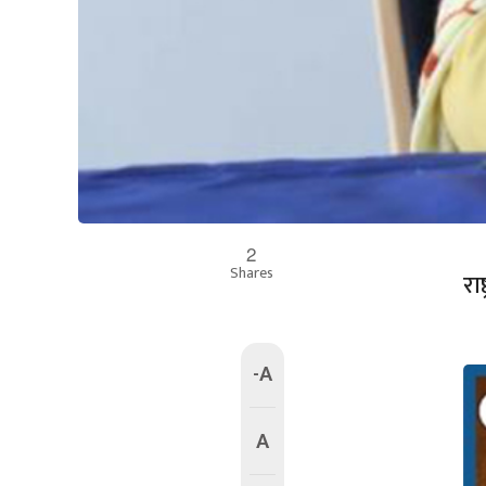
2
Shares
रा
-A
A