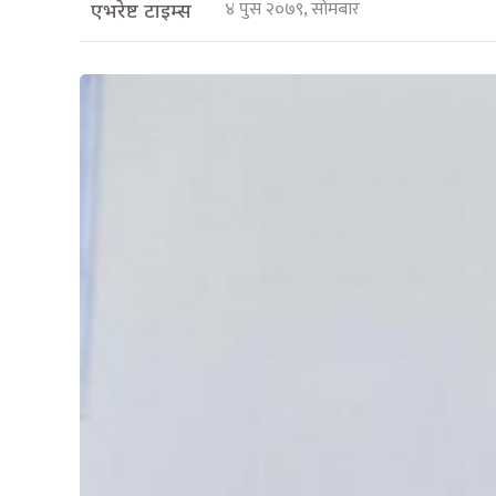
४ पुस २०७९, सोमबार
एभरेष्ट टाइम्स