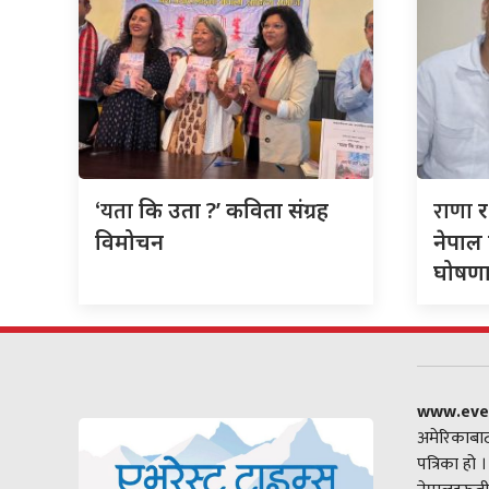
‘यता
राणा
कि उता ?’ कविता संग्रह
र
विमोचन
नेपाल 
घोषणा 
www.eve
अमेरिकाबाट
पत्रिका हो 