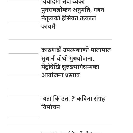
विवादमा सर्वोच्चको
पुनरावलोकन अनुमति, गगन
नेतृत्वको हैसियत तत्काल
कायमै
काठमाडौं
उपत्यकाको यातायात
सुधार्न चौथो गुरुयोजना,
मेट्रोदेखि सुरुङमार्गसम्मका
आयोजना प्रस्ताव
‘यता
कि उता ?’ कविता संग्रह
विमोचन