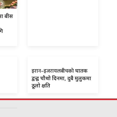
मा बीस
गि
इरान–इजरायलबीचको
घातक
द्वन्द्व चौथो दिनमा, दुबै मुलुकमा
ठूलो क्षति