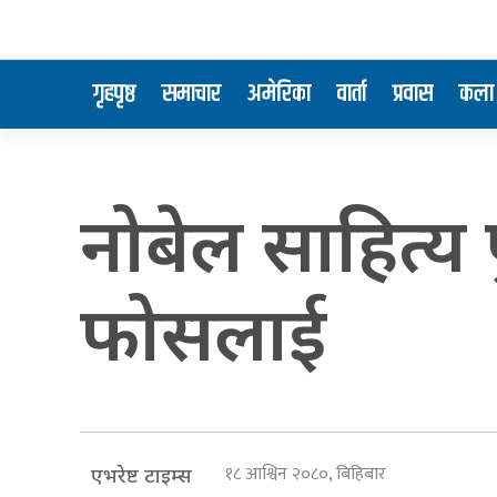
गृहपृष्ठ
समाचार
अमेरिका
वार्ता
प्रवास
कला 
नोबेल साहित्य 
फोसलाई
१८ आश्विन २०८०, बिहिबार
एभरेष्ट टाइम्स