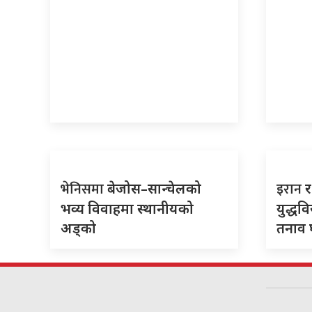
भेनिसमा
इरान
बेजोस–सान्चेलको
भव्य विवाहमा स्थानीयको
युद्धव
अड्को
तनाव घ