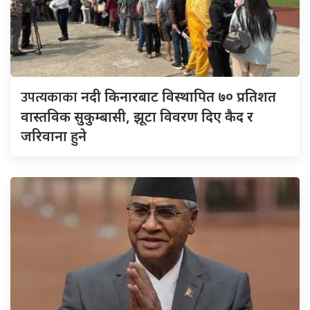
उपत्यकाका
नदी किनारबाट विस्थापित ७० प्रतिशत
वास्तविक सुकुम्बासी, झूटा विवरण दिए कैद र
जरिवाना हुने