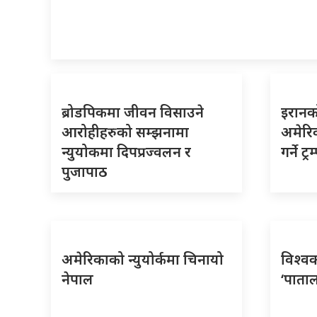
ब्रोडपिकमा जीवन विसाउने
इरानको
आरोहीहरुको सम्झनामा
अमेरिक
न्युयोकमा दिपप्रज्वलन र
गर्ने ट
पुजापाठ
अमेरिकाको न्युयोर्कमा चिनायो
विश्वक
नेपाल
‘पाताल