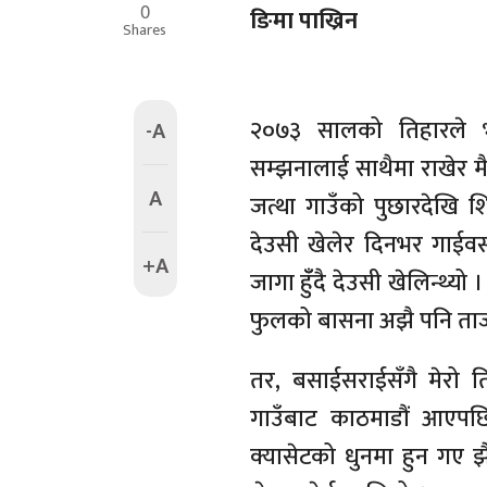
0
ङिमा पाख्रिन
Shares
२०७३ सालको तिहारले भ
-A
सम्झनालाई साथैमा राखेर मै
A
जत्था गाउँको पुछारदेखि शि
देउसी खेलेर दिनभर गाईवस्तु
+A
जागा हुँँदै देउसी खेलिन्थ्यो
फुलको बासना अझै पनि ताजा 
तर, बसाईसराईसँगै मेरो ति
गाउँबाट काठमाडौं आएपछ
क्यासेटको धुनमा हुन गए झ