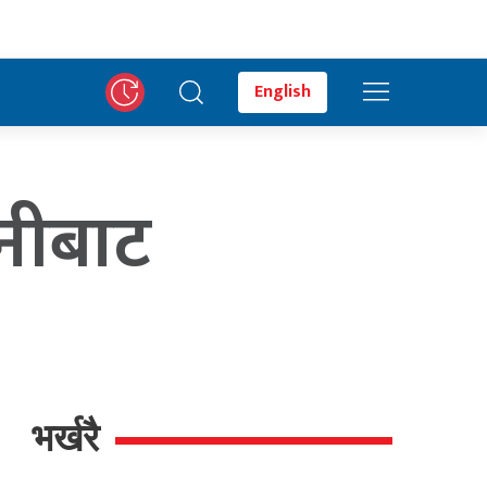
English
नीबाट
भर्खरै