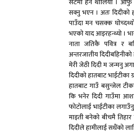
सेटमा हेर्न थालियो । आफु 
सक्नु भएन । अतः दिदीको 
पाउँदा मन चसक्क घोच्दथ्यो 
भएको याद आइरहन्थ्यो । भा
नाता जतिकै पवित्र र ब
अन्तरजातीय दिदीबहिनीको 
मेरी जेठी दिदी म जन्मनु अ
दिदीको हातबाट भाईटीका ग्र
हातबाट गाउँ बसुन्जेल टीक
कि भनेर दिदी गाउँमा आशामा
फोटोलाई भाईटीका लगाउँनु
माइती बनेको बीचमै तिहार मन
दिदीले हामीलाई सधैंको लाग