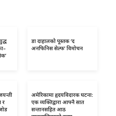
ुद्ध
डा दाहालको पूस्तक ‘द
का–
अनफिनिस सेल्फ’ विमोचन
रेक’
 जयन्ती
अमेरिकामा हृदयविदारक घटना:
ि र
एक व्यक्तिद्वारा आफ्नै सात
 जोड
सन्तानसहित आठ