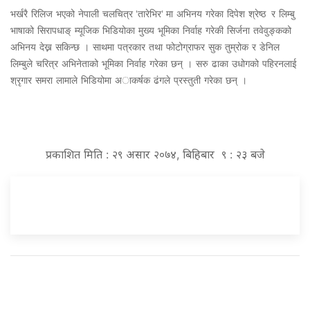
भर्खरै
रिलिज
भएको
नेपाली
चलचित्र
तारेभिर
मा
अभिनय
गरेका
दिपेश
श्रेष्ठ
र
लिम्बु
‘
‘
भाषाको
सिरापधाङ्
म्यूजिक
भिडियोका
मुख्य
भूमिका
निर्वाह
गरेकी
सिर्जना
तवेवुङ्कको
अभिनय
देख्न
सकिन्छ
।
साथमा
पत्रकार
तथा
फोटोग्राफर
सुक
तुम्रोक
र
डेनिल
लिम्बुले
चरित्र
अभिनेताको
भूमिका
निर्वाह
गरेका
छन्
।
सरु
ढाका
उधोगको
पहिरनलाई
श्रृगार
समरा
लामाले
भिडियोमा
अाकर्षक
ढंगले
प्रस्तुती
गरेका
छन्
।
प्रकाशित मिति : २९ असार २०७४, बिहिबार ९ : २३ बजे