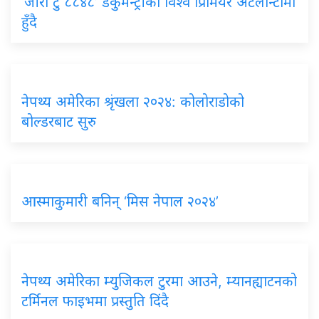
‘जीरो टु ८८४८’ डकुमेन्ट्रीको विश्व प्रिमियर अटलान्टामा
हुँदै
नेपथ्य अमेरिका श्रृंखला २०२४: कोलोराडोको
बोल्डरबाट सुरु
आस्माकुमारी बनिन् ‘मिस नेपाल २०२४’
नेपथ्य अमेरिका म्युजिकल टुरमा आउने, म्यानह्याटनको
टर्मिनल फाइभमा प्रस्तुति दिंदै