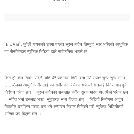
काठमाडौ,
पुर्वेली
गायकको
उपमा
पाएका
सुरज
मादेन
लिम्बुको
स्वर
भरिएको
आधुनिक
पप
सेन्टीमेन्टल
म्यूजिक
भिडियो
हालै
सार्वजनिक
भएको
छ
।
किन
हो
किन
तिम्रो
यादले
यति
धेरै
सताउछ,
तिमी
विना
मेरो
संसार
सुन्य
सुन्य
लाग्छ
,
बोलको
आधुनिक
गीतलाई
पप
संगीतसंग
रिमिक्स
गरिएको
गीतलाई
दिनेश
माङमुले
…..
निर्देशन
गरेका
छन्
।
सुरज
मादेनको
शब्दलाई
संगीत
सुरज
मादेन
अाफैले
भरेका
छन्
।
संगीत
भर्ना
उनलाई
भक्त
सुनुवारले
साथ
दिएका
छन्
।
भिडियो
निर्माणमा
अर्जुन
तिवारीले
छायाँकन
गरेका
छन
भने
सम्पादन
निशान
घिमिरेले
गरी
म्युजिक
भिडियोलाई
अन्तिम
रुप
दिएका
छन्
।