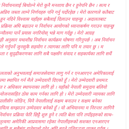
र्वाचनलाई बिथोल्ने मेरो कुनै मनशाय छैन र हुनेपनि छैन । सत्य र
प्रिय जस्ता लाग्ने निर्णयहरु पनि गर्नु पर्दोरहेछ । मेरो कारणले कतैबाट
नदिने विश्वास यहाँहरु सबैलाई दिलाउन चाहन्छु । अदालतबाट
 प्रक्रिया अघि बढाउन म निर्वाचन आयोगको ध्यानाकर्षण गराउन चाहन्छु
ौलमा पार्ने प्रयास नगरियोस् भन्ने माग गर्दछु । मेरो आग्रह
अनुसार यथाशीघ्र निर्वाचन कार्यक्रम घोषणा गरिनुपर्छ । अब निर्वाचन
े गर्नुपर्ने जुनसुकै सहयोग र त्यागका लागि पनि म तयार छु । म
 र सुदृढीकरणका लागि सबै पक्षसँग संवाद र सहकार्यका लागि सधैं
सफलताको अनुभवलाई समाजसेवामा लागु गर्न र एनआरएन अमेरिकालाई
स्थापित गर्न मैले उम्मेदवारी दिएको हुँ । मेरो उम्मेदवारी प्रथमत:
हित र अधिकार स्थापनाका लागि हो । यहाँको नेपाली समुदाय बलियो
ोजनासहित ठोस काम गर्नका लागि हो । मेरो उम्मेदवारी न्यायका लागि
ालीसँग जोडिन, यिनै नेपालीलाई सक्षम बनाउन र सक्षम बनेका
दायित्व सम्झाउन उम्मेदवार बनेको हुँ । यो अभियानमा म निरन्तर लागिनै
ाचन प्रक्रिया फेरि छिट्टै शुरु हुने र त्यति बेला पनि तपाँइहरुको साथ–
ो नेतृत्वमा अमेरिकी आप्रवासमा रहेका नेपालीहरुको सशक्त एनआरएन
ि म सबैसंग हातेमालो गरेर अघि बढ्ने प्रतिवद्धता व्यक्त गर्दछु ।