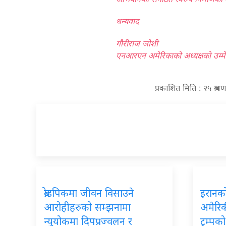
धन्यवाद
गौरीराज जोशी
एनआरएन अमेरिकाको अध्यक्षको उम्मे
प्रकाशित मिति : २५ श्र
ब्रोडपिकमा
जीवन विसाउने
इरानक
आरोहीहरुको सम्झनामा
अमेरिकी
न्युयोकमा दिपप्रज्वलन र
ट्रम्प