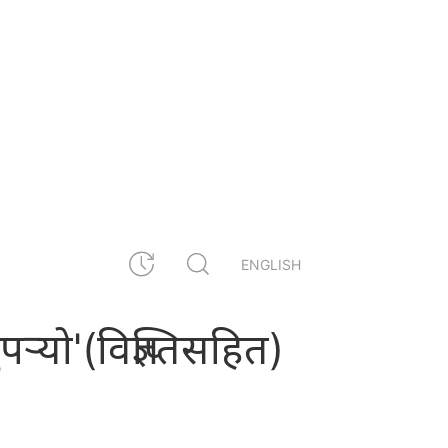
ENGLISH
पर्‍यो'(विज्ञप्तिसहित)