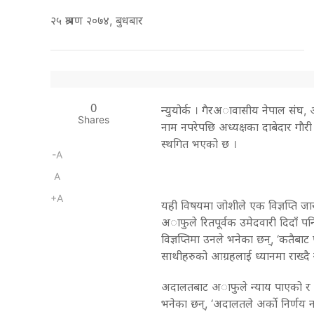
२५ श्रावण २०७४, बुधबार
0
न्युयोर्क । गैरअावासीय नेपाल सं
Shares
नाम नपरेपछि अध्यक्षका दाबेदार गाैरी
स्थगित भएको छ ।
-A
A
+A
यही विषयमा जोशीले एक विज्ञप्ति जारी
अाफुले रितपूर्वक उमेदवारी दिदाँ प
विज्ञप्तिमा उनले भनेका छन्, ‘कतैबाट
साथीहरुको आग्रहलाई ध्यानमा राख्दै
अदालतबाट अाफुले न्याय पाएको र अ
भनेका छन्, ‘अदालतले अर्को निर्णय 