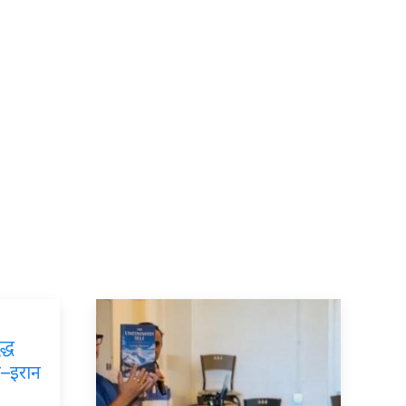
द्ध
ा–इरान