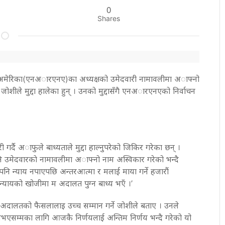
0
Shares
घ, अमेरिका(एनअारएनए)का अध्यक्षको उमेदवारी नामावलीमा अाफ्नो
 जोशीले मुद्दा हालेका हुन् । उनको मुद्दासँगै एनअारएनएको निर्वाचन
 गर्दै अाफुले बाध्यताले मुद्दा हाल्नुपरेको जिकिर गरेका छन् ।
नि उमेदवारकाे नामावलीमा अाफ्नो नाम अस्विकार गरेको भन्दै
 पनि न्याय नपाएपछि अन्तरआत्मा र मलाई माया गर्ने हजारौं
 न्यायको खोजीमा म अदालत पुग्न बाध्य भएँ ।’
दालतको फैसलालाइ उच्च सम्मान गर्ने जोशीले बताए । उनले
नभएसम्मका लागि आजकै निर्णयलाई अन्तिम निर्णय भन्दै गरेको यो