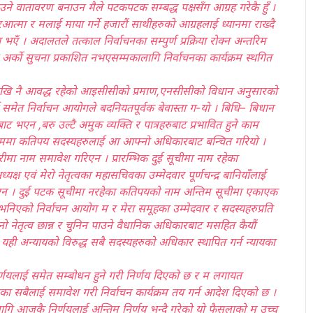
ने वातावरण बनाउन मैले पटकपटक सम्बद्ध पक्षसँग आग्रह गरेकै हुँ ।
त्मा र मलाई माया गर्ने हजारौं साथीहरुको आग्रहलाई ध्यानमा राख्दै
एँ । अदालतले तत्काल निर्वाचनका सम्पुर्ण प्रक्रिया रोक्न अन्तरिम
अर्को सुचना प्रकाशित नभएसम्मकालागि निर्वाचनका कार्यक्रम स्थगित
खि नै आवद्ध रहेको आइसीसीको प्रमाण,एनसीसीको विधान अनुसारको
 समेत निर्वाचन आयोगले बदनियतपूर्वक बेवास्ता ग-यो । बिधि– बिधान
ट भएन ,बरु उल्टै अमुक व्यक्ति र पात्रहरुबाट प्रभावित हुने काम
ममा कतिपय सदस्यहरुलाई आ आफ्नो अधिकारबाट बन्चित गरियो ।
मा नाम समावेश गरिएन । प्रारम्भिक दुई सूचीमा नाम रहेका
क्ष एवं मेरो नेतृत्वका महासचिवका उम्मेदवार पूर्णचन्द्र बानियाँलाई
िएन । दुई पटक सूचीमा नरहेका कतिपयको नाम अन्तिम सूचीमा एकाएक
 भनिएको निर्वाचन आयोग म र मेरा समूहका उम्मेदवार र सदस्यहरुप्रति
फ्नो नेतृत्व छान्न र चुनिन पाउने वैधानिक अधिकारबाट मसहित कैयौं
यही अन्यायको विरुद्ध सबै सदस्यहरुको अधिकार स्थापित गर्न न्यायका
यलाई समेत सम्बोधन हुने गरी निर्णय दिएको छ र म लगायत
का सबैलाई समावेश गरी निर्वाचन कार्यक्रम तय गर्न आदेश दिएको छ ।
गि आजकै निर्णयलाई अन्तिम निर्णय भन्दै गरेको यो फैसलाको म उच्च