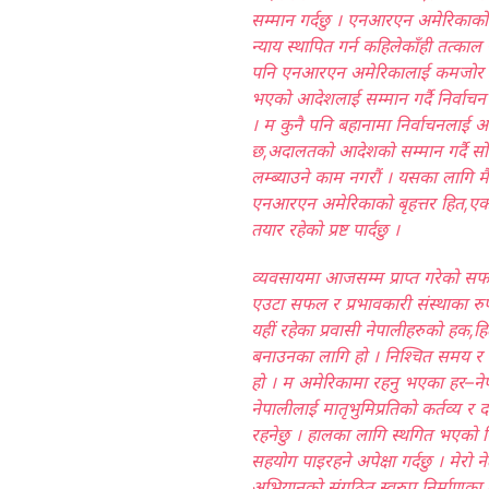
सम्मान गर्दछु । एनआरएन अमेरिकाको नि
न्याय स्थापित गर्न कहिलेकाँही तत्काल अ
पनि एनआरएन अमेरिकालाई कमजोर हुन 
भएको आदेशलाई सम्मान गर्दै निर्वाचन
। म कुनै पनि बहानामा निर्वाचनलाई अन्य
छ,अदालतको आदेशको सम्मान गर्दै सोही 
लम्ब्याउने काम नगरौं । यसका लागि मैल
एनआरएन अमेरिकाको बृहत्तर हित,एकता
तयार रहेको प्रष्ट पार्दछु ।
व्यवसायमा आजसम्म प्राप्त गरेको 
एउटा सफल र प्रभावकारी संस्थाका रुपमा 
यहीं रहेका प्रवासी नेपालीहरुको हक,
बनाउनका लागि हो । निश्चित समय र य
हो । म अमेरिकामा रहनु भएका हर–नेप
नेपालीलाई मातृभुमिप्रतिको कर्तव्य र 
रहनेछु । हालका लागि स्थगित भएको निर्व
सहयोग पाइरहने अपेक्षा गर्दछु । मेर
अभियानको संगठित स्वरुप निर्माणका लाग