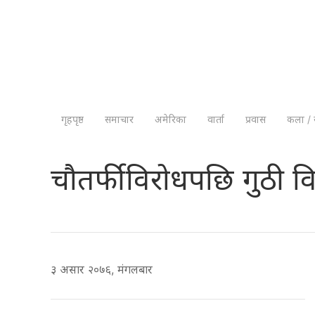
गृहपृष्ठ
समाचार
अमेरिका
वार्ता
प्रवास
कला / 
चौतर्फी विरोधपछि गुठी व
३ असार २०७६, मंगलबार