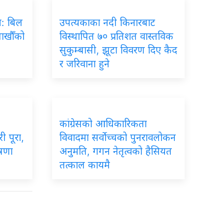
रम: बिल
उपत्यकाका नदी किनारबाट
लाखौँको
विस्थापित ७० प्रतिशत वास्तविक
सुकुम्बासी, झूटा विवरण दिए कैद
र जरिवाना हुने
कांग्रेसको आधिकारिकता
ी पूरा,
विवादमा सर्वोच्चको पुनरावलोकन
ोषणा
अनुमति, गगन नेतृत्वको हैसियत
तत्काल कायमै