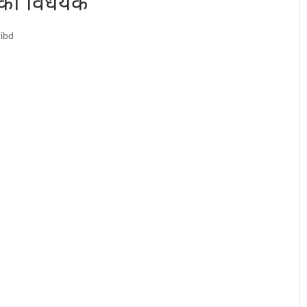
एको विधेयक
ibd