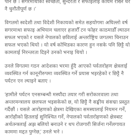
पनि छ । सगरमाथाको स्वच्छता, सुन्दरता र सफाइलाई कायम राख्न धेरै
नै चुनौतीपूर्ण छ ।’
विगतमो स्वदेशी तथा विदेशी निकायको समेत सहयोगमा अघिल्लो वर्ष
सगरमाथा सफाइ अभियान चलाएर हजारौँ टन फोहर काठमाडौँ ल्याउन
सफल भएको र यसले नेपालको छविलाई अन्तर्राष्ट्रिय जगतमा चिनाउन
सफल भएको थियो । यो वर्ष कोभिडका कारण हुन नसके पनि छिट्टै यो
कामलाई निरन्तरता दिइने उनको भनाइ थियो ।
उनले विगतमा गठन आदेशका भरमा हुँदै आएको पर्वतारोहण क्षेत्रलाई
व्यवस्थित गर्न कानूनीरुपमा व्यवस्थित गर्ने प्रयास भइरहेको र छिट्टै नै
पर्यटन एन ल्याइने बताए ।
‘हामीले पर्यटन एनसम्बन्धी मस्यौदा तयार गरी सरोकारवाला तथा
अन्तरमन्त्रालय छलफल भइसकेको छ, यो छिट्टै नै सङ्घीय संसद्मा प्रस्तुत
गर्दैछाैं । यसले आरोहणको क्षेत्रमा देखिएका समस्यालाई नियमन गर्ने,
आरोहीको हितलाई सुनिश्चित गर्ने, नेपालको पर्वतारोहणको क्षेत्रबाट
अर्थतन्त्रलाई अझ बलियो बनाउने र थप रोजगारी सिर्जना गर्नेलगायत
काममा मद्दत पुग्नेछ,’ उनले भने ।