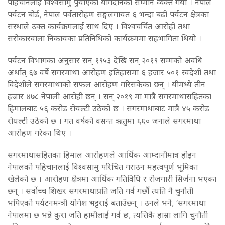
पहिचानलाई विश्वसामु पुर्याएको योगदानको सम्मान व्यक्त गर्यो । नेपाल
पर्यटन बोर्ड, नेपाल पर्वतारोहण सङ्घलगायत ६ भन्दा बढी पर्यटन क्षेत्रका
संस्थाले उक्त कार्यक्रमलाई साथ दिए । विश्वचर्चित आरोही तथा
सरोकारवाला निकायका प्रतिनिधिको कार्यक्रममा सहभागिता थियो ।
पर्यटन विभागका अनुसार सन् १९५३ देखि सन् २०१९ सम्मको अवधि
अर्थात् ६७ वर्षे सगरमाथा आरोहण इतिहासमा ६ हजार ५०१ स्वदेशी तथा
विदेशीले सगरमाथाको सफल आरोहण गरिसकेका छन् । यीमध्ये तीन
हजार ४७८ नेपाली आरोही छन् । सन् २०१९ मा मात्रै सगरमाथासहितका
हिमालबाट ५६ करोड रोयल्टी उठेको छ । सगरमाथाबाट मात्रै ४५ करोड
रोयल्टी उठेको छ । गत वर्षको वसन्त ऋतुमा ६६० जनाले सगरमाथा
आरोहण गरेका थिए ।
सगरमाथासहितका हिमाल आरोहणले आर्थिक आम्दानीमात्र होइन
नेपालको पहिचानलाई विश्वसामु परिचित गराउन महत्वपूर्ण भूमिका
खेलेको छ । आरोहण क्षेत्रमा आर्थिक गतिविधि र रोजगारी सिर्जना भएका
छन् । सर्वोच्च शिखर सगरमाथाप्रति जति गर्व गर्छौैं त्यति नै चुनौती
भपिएको पर्यटनमन्त्री योगेश भट्टराई बताउँछन् । उनले भने, ‘सगरमाथा
नेपालमा छ भन्ने कुरा जति हामीलाई गर्व छ, त्यत्तिकै हाम्रा लागि चुनौती