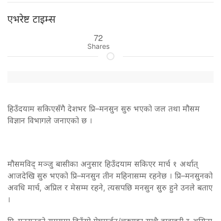
एभरेष्ट टाइम्स
72
Shares
हिउँदयाम सकिएसँगै देशभर प्रि–मनसुन सुरु भएको जल तथा मौसम
विज्ञान विभागले जनाएको छ ।
मौसमविद् मञ्जु बासीका अनुसार हिउँदयाम सकिएर मार्च १ अर्थात्
आजदेखि सुरु भएको प्रि–मनसुन तीन महिनासम्म रहनेछ । प्रि–मनसुनको
अवधि मार्च, अप्रिल र मेसम्म रहने, त्यसपछि मनसुन सुरु हुने उनले बताए
।
प्रि–मनसुनको समयमा दिउँसो मेघगर्जन/चट्याङ्का साथै हावाहुरी र असिना