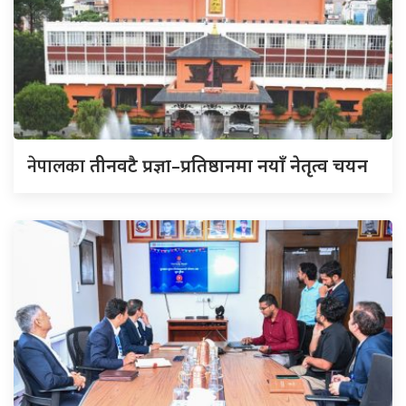
नेपालका
तीनवटै प्रज्ञा–प्रतिष्ठानमा नयाँ नेतृत्व चयन