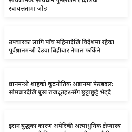
सार्वजनिक: संविधान पुनर्लेखन र प्रादेशिक
स्वायत्ततामा जोड
उपचारका लागि पाँच महिनादेखि विदेशमा रहेका
पूर्वप्रधानमन्त्री देउवा बिहीबार नेपाल फर्किने
प्रधानमन्त्री शाहको कूटनीतिक अडानमा फेरबदल:
सोमबारदेखि प्रमुख राजदूतहरूसँग छुट्टाछुट्टै भेट्दै
इरान युद्धका कारण अमेरिकी अत्याधुनिक क्षेप्यास्त्र