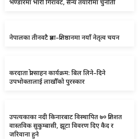
भण्डारमा भारी गिरावट, सैन्य तयारीमा चुनौती
नेपालका तीनवटै प्रज्ञा–प्रतिष्ठानमा नयाँ नेतृत्व चयन
करदाता प्रोत्साहन कार्यक्रम: बिल लिने–दिने
उपभोक्तालाई लाखौँको पुरस्कार
उपत्यकाका नदी किनारबाट विस्थापित ७० प्रतिशत
वास्तविक सुकुम्बासी, झूटा विवरण दिए कैद र
जरिवाना हुने