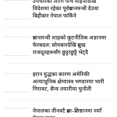
उपचारका लागि पाँच महिनादेखि
विदेशमा रहेका पूर्वप्रधानमन्त्री देउवा
बिहीबार नेपाल फर्किने
प्रधानमन्त्री शाहको कूटनीतिक अडानमा
फेरबदल: सोमबारदेखि प्रमुख
राजदूतहरूसँग छुट्टाछुट्टै भेट्दै
इरान युद्धका कारण अमेरिकी
अत्याधुनिक क्षेप्यास्त्र भण्डारमा भारी
गिरावट, सैन्य तयारीमा चुनौती
नेपालका तीनवटै प्रज्ञा–प्रतिष्ठानमा नयाँ