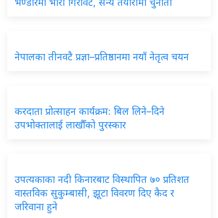
भण्डारमा भारी गिरावट, सैन्य तयारीमा चुनौती
नेपालका तीनवटै प्रज्ञा–प्रतिष्ठानमा नयाँ नेतृत्व चयन
करदाता प्रोत्साहन कार्यक्रम: बिल लिने–दिने
उपभोक्तालाई लाखौँको पुरस्कार
उपत्यकाका नदी किनारबाट विस्थापित ७० प्रतिशत
वास्तविक सुकुम्बासी, झूटा विवरण दिए कैद र
जरिवाना हुने