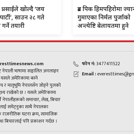
 प्रसाईंले खोल्दै ‘जय
ब्रड पिक हिमपहिरोमा ज्या
पार्टी’, साउन २८ गते
गुमाएका निर्मल पुर्जाको
गर्ने तयारी
अन्त्येष्टि बेलायतमा हुने
resttimesnews.com
फोन नं:
3477411522
 नेपाली भाषामा सञ्चालित अनलाइन
Email :
everesttimes@gm
। यसले अमेरिकामा बस्ने
च र मातृभूमि नेपालसँग जोड्ने पुलको
द्देश्य राखेको छ । यसले अमेरिकामा
ने नेपालीहरूको समाचार, लेख, बिचार
ाई समेट्नुका साथै नेपालका
राजनीतिक घटना क्रम, सामाजिक
ा बिचारलाई पनि प्रकाशन गर्दछ ।