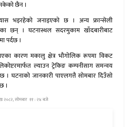
सकेको छैन ।
रयास भइरहेको जनाइएको छ । अन्य फ्रान्सेली
हेका छन् । घटनास्थल सदरमुकाम खाँदबारीबाट
मा पर्दछ ।
भएका कारण मकालु क्षेत्र भौगोलिक रूपमा विकट
कोप्टरमार्फत ल्याउन ट्रेकिङ कम्पनीसाग समन्वय
 छ । घटनाको जानकारी पाएलगत्तै सोमबार दिउँसो
 छ ।
ाख २०८२, सोमबार ११ : २४ बजे