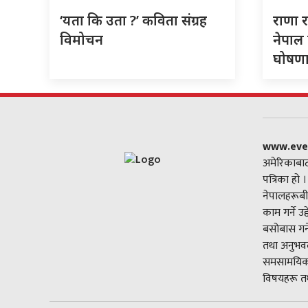
‘यता कि उता ?’ कविता संग्रह
राणा र
विमोचन
नेपाल 
घोषणा 
www.eve
अमेरिकाबाट
पत्रिका हो 
नेपालहरूबी
काम गर्ने उ
बसोबास गर्
तथा अनुभवल
समसामयिक 
विषयहरू तथ