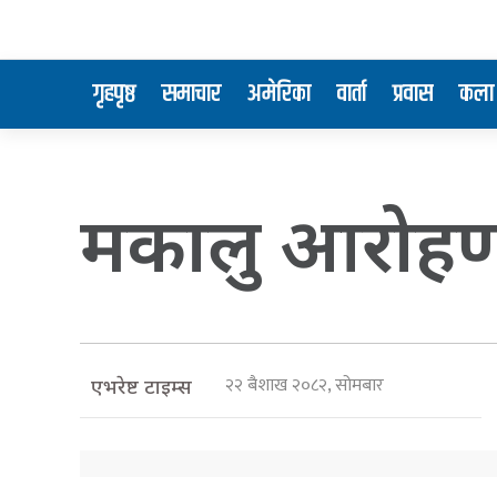
गृहपृष्ठ
समाचार
अमेरिका
वार्ता
प्रवास
कला 
मकालु आरोहणका
२२ बैशाख २०८२, सोमबार
एभरेष्ट टाइम्स