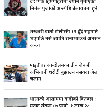
ब्रड
पिक हिमपहिरोमा ज्यान गुमाएका
निर्मल पुर्जाको अन्त्येष्टि बेलायतमा हुने
सरकारी
वार्ता टोलीसँग १९ बुँदे सहमति
भएपछि नर्स ज्योति रानाभाटको अनसन
अन्त्य
माइतीघर
आन्दोलनका तीन जेनजी
अभियानी धरौटी बुझाउन नसक्दा जेल
चलान
भारतको
आसाममा बाढीको वितण्डा :
मृतक संख्या ८७ पुग्यो, १ लाख २८