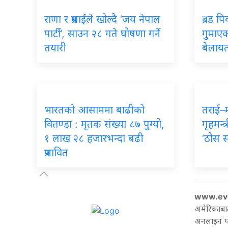
राणा र प्रसाईंले खोल्दै ‘जय नेपाल
ब्रड प
पार्टी’, साउन २८ गते घोषणा गर्ने
गुमाएका
तयारी
बेलायत
भारतको आसाममा बाढीको
तराई–
वितण्डा : मृतक संख्या ८७ पुग्यो,
गृहमन्त्
१ लाख २८ हजारभन्दा बढी
‘ठोस 
प्रभावित
www.ev
अमेरिकाबा
अनलाइन पत्