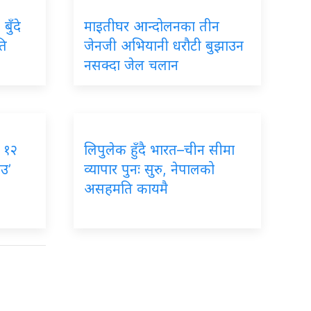
बुँदे
माइतीघर आन्दोलनका तीन
ति
जेनजी अभियानी धरौटी बुझाउन
नसक्दा जेल चलान
, १२
लिपुलेक हुँदै भारत–चीन सीमा
ाउ’
व्यापार पुनः सुरु, नेपालको
असहमति कायमै