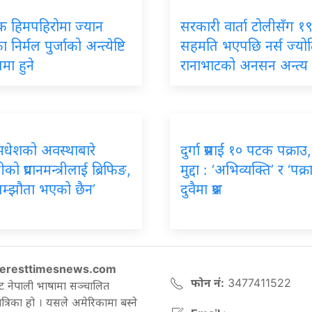
िक हिमपहिरोमा ज्यान
सरकारी वार्ता टोलीसँग १९ 
 निर्मल पुर्जाको अन्त्येष्टि
सहमति भएपछि नर्स ज्यो
मा हुने
रानाभाटको अनसन अन्त्य
मधेशको अवस्थाबारे
दुर्गा प्रसाईं १० पटक पक्राउ
रीको प्रधानमन्त्रीलाई ब्रिफिङ,
मुद्दा : ‘अभिव्यक्ति’ र ‘पक्र
सम्झौता भएको छैन’
दुवैमा प्रश्न
eresttimesnews.com
फोन नं:
3477411522
ट नेपाली भाषामा सञ्चालित
रिका हो । यसले अमेरिकामा बस्ने