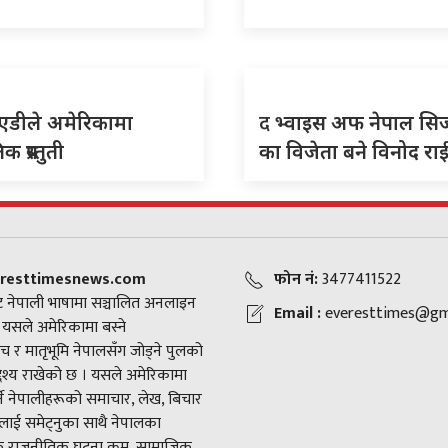
द
एडीले अमेरिकामा
भ्वाइस अफ नेपाल सि
क प्रस्तुती
का विजेता बने विनोद रा
resttimesnews.com
फोन नं:
3477411522
 नेपाली भाषामा सञ्चालित अनलाइन
Email :
everesttimes@gm
। यसले अमेरिकामा बस्ने
च र मातृभूमि नेपालसँग जोड्ने पुलको
द्देश्य राखेको छ । यसले अमेरिकामा
ने नेपालीहरूको समाचार, लेख, बिचार
ाई समेट्नुका साथै नेपालका
राजनीतिक घटना क्रम, सामाजिक