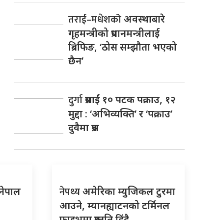
तराई–मधेशको
अवस्थाबारे
गृहमन्त्रीको प्रधानमन्त्रीलाई
ब्रिफिङ, ‘ठोस सम्झौता भएको
छैन’
दुर्गा
प्रसाईं १० पटक पक्राउ, १२
मुद्दा : ‘अभिव्यक्ति’ र ‘पक्राउ’
दुवैमा प्रश्न
नेपथ्य
 नेपाल
अमेरिका म्युजिकल टुरमा
आउने, म्यानह्याटनको टर्मिनल
फाइभमा प्रस्तुति दिंदै