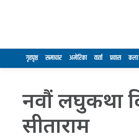
गृहपृष्ठ
समाचार
अमेरिका
वार्ता
प्रवास
कला 
नवाैं लघुकथा 
सीताराम