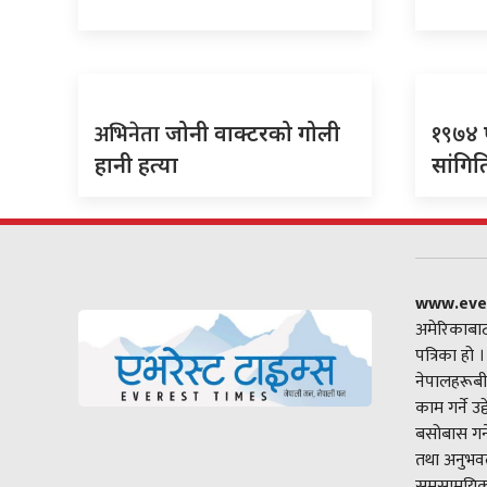
अभिनेता
१९७४
जोनी वाक्टरको गोली
हानी हत्या
सांगिति
www.eve
अमेरिकाबाट
पत्रिका हो 
नेपालहरूबी
काम गर्ने उ
बसोबास गर्
तथा अनुभवल
समसामयिक 