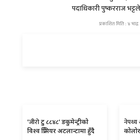
पदाधिकारी पुष्करराज भट्टल
प्रकाशित मिति : ४ भाद
‘जीरो
नेपथ्य
टु ८८४८’ डकुमेन्ट्रीको
विश्व प्रिमियर अटलान्टामा हुँदै
कोलोर