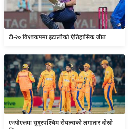
टी-२०
विश्वकपमा इटालीको ऐतिहासिक जीत
एनपीएलमा
सुदूरपश्चिम रोयल्सको लगातार दोस्रो