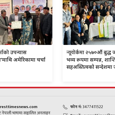
र्माको
न्यूयोर्कमा
उपन्यास
२५७०औं बुद्ध 
’माथि अमेरिकामा चर्चा
भव्य रूपमा सम्पन्न, शान्त
सहअस्तित्वको सन्देशमा
resttimesnews.com
फोन नं:
3477411522
 नेपाली भाषामा सञ्चालित अनलाइन