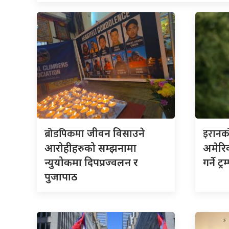
ब्रोडपिकमा
इरान
जीवन विसाउने
आरोहीहरुको सम्झनामा
अमेरिक
न्युयोकमा दिपप्रज्वलन र
गर्ने ट
पुजापाठ