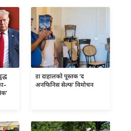
डा
ुद्ध
दाहालको पूस्तक ‘द
का–
अनफिनिस सेल्फ’ विमोचन
रेक’