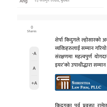
२३ फाल्गुन २०७४, बुधबार
Ang
0
Shares
शेर्पा किदुगले ल्होसारको 
व्यक्तिहरुलाई सम्मान गरियो
-A
संरक्षणमा महत्वपुर्ण योगदान
इयर’को उपाधीद्धारा सम्मान
A
+A
किदुगका पुर्व प्रवक्ता राम