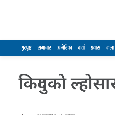
गृहपृष्ठ
समाचार
अमेरिका
वार्ता
प्रवास
कला 
किदुगको ल्होसार