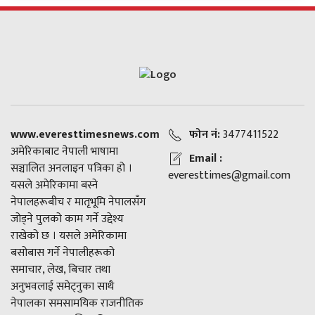
www.everesttimesnews.com
फोन नं:
3477411522
अमेरिकाबाट नेपाली भाषामा
Email :
सञ्चालित अनलाइन पत्रिका हो ।
everesttimes@gmail.com
यसले अमेरिकामा बस्ने
नेपालहरूबीच र मातृभूमि नेपालसँग
जोड्ने पुलको काम गर्ने उद्देश्य
राखेको छ । यसले अमेरिकामा
बसोबास गर्ने नेपालीहरूको
समाचार, लेख, बिचार तथा
अनुभवलाई समेट्नुका साथै
नेपालका समसामयिक राजनीतिक