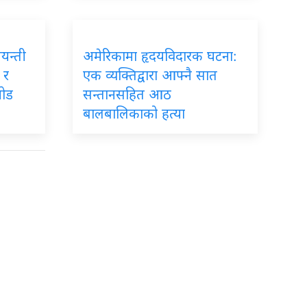
जयन्ती
अमेरिकामा हृदयविदारक घटना:
 र
एक व्यक्तिद्वारा आफ्नै सात
जोड
सन्तानसहित आठ
बालबालिकाको हत्या