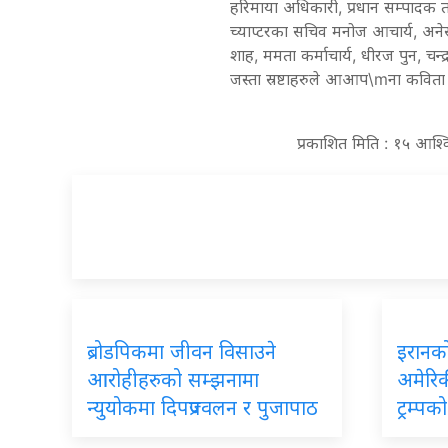
हरिमाया अधिकारी, प्रधान सम्पादक त
च्याप्टरका सचिव मनोज आचार्य, अने
शाह, ममता कर्माचार्य, धीरज पुन, चन्द
जस्ता स्रष्टाहरुले आआप\mना कविता गी
प्रकाशित मिति : १५ आश्
ब्रोडपिकमा जीवन विसाउने
इरानको
आरोहीहरुको सम्झनामा
अमेरिकी
न्युयोकमा दिपप्रज्वलन र पुजापाठ
ट्रम्प