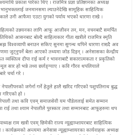
ेश्यमाथि प्रकाश पारेका थिए । राजमित्र प्रज्ञा प्रतिष्ठानका अध्यक्ष
े भानुभक्तलाई जनमानसमा ल्याउनेदेखि सामूहिक साहित्यिक
 गरेकाले उनी आफैमा एउटा युगको पर्याय भएको धारणा राखे ।
साहित्यको उन्नयनका लागि आफू आजीवन तन, मन, वचनबाटै समर्पित
थिको आसनबाट बोल्दै साहित्यकार गीता खत्रीले राजमित्र स्मृति
पी र अझ विश्वव्यापी बनाउन सकिए सुनमा सुगन्ध थपिने धारणा राख्दै अव
णमा जुट्नुपर्ने बेला आएको तथ्यमा जोड दिइन् । अनेसासका केन्द्रीय
 व्यक्तित्व दीपा राई कर्म र भावनाबाटै सकारात्मकता र प्रकृतिको
ूल सार हो भन्ने तथ्य छर्लङ्ग्याए । कवि गौरव थपलियाले
रे चर्चा गरे ।
 तथा नेपालीपनको जगेर्ना गर्ने हेतुले हालै खरिद गरिएको पशुपतिनाथ बुद्ध
रम गरिएको हो ।
म नेपाली तथा कवि एवम् समाजसेवी यम पौडेललाई समेत सम्मान
दीपा राई तथा श्याम नेपालीले पुरस्कार तथा सम्मानबाट आफूहरुमा थप
उपाध्यक्ष राम खत्री एवम् छिमेकी राज्य न्यूह्याम्शायरबाट साहित्यिक
 कार्यक्रमको अन्त्यमा अनेसास न्यूह्याम्शायरका कार्यवाहक अध्यक्ष