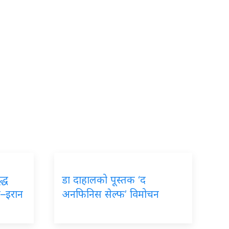
द्ध
डा दाहालको पूस्तक ‘द
ा–इरान
अनफिनिस सेल्फ’ विमोचन