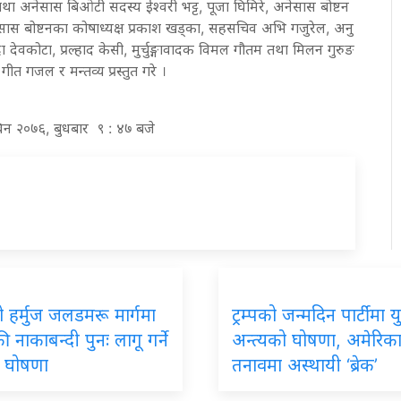
था अनेसास बिओटी सदस्य ईश्वरी भट्ट, पूजा घिमिरे, अनेसास बोष्टन
सास बोष्टनका कोषाध्यक्ष प्रकाश खड्का, सहसचिव अभि गजुरेल, अनु
्रा देवकोटा, प्रल्हाद केसी, मुर्चुङ्गावादक विमल गौतम तथा मिलन गुरुङ
त गजल र मन्तव्य प्रस्तुत गरे ।
विन २०७६, बुधबार ९ : ४७ बजे
 हर्मुज जलडमरू मार्गमा
ट्रम्पको जन्मदिन पार्टीमा यु
 नाकाबन्दी पुनः लागू गर्ने
अन्त्यको घोषणा, अमेरिक
को घोषणा
तनावमा अस्थायी ‘ब्रेक’