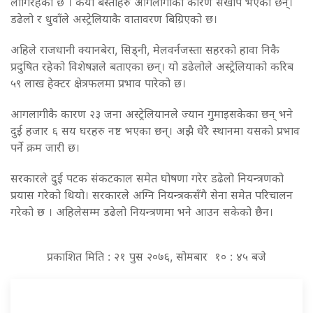
लागिरहेको छ । कैयाैं बस्तीहरु आगलागीका कारण सखाप भएका छन्।
डढेलो र धुवाँले अस्ट्रेलियाकै वातावरण बिग्रिएको छ।
अहिले राजधानी क्यानबेरा, सिड्नी, मेलवर्नजस्ता सहरको हावा निकै
प्रदुषित रहेको विशेषज्ञले बताएका छन्। यो डढेलोले अस्ट्रेलियाको करिब
५९ लाख हेक्टर क्षेत्रफलमा प्रभाव पारेको छ।
आगलागीकै कारण २३ जना अस्ट्रेलियानले ज्यान गुमाइसकेका छन् भने
दुई हजार ६ सय घरहरु नष्ट भएका छन्। अझै धेरै स्थानमा यसको प्रभाव
पर्ने क्रम जारी छ।
सरकारले दुई पटक संकटकाल समेत घोषणा गरेर डढेलो नियन्त्रणको
प्रयास गरेको थियो। सरकारले अग्नि नियन्त्रकसँगै सेना समेत परिचालन
गरेको छ । अहिलेसम्म डढेलो नियन्त्रणमा भने आउन सकेको छैन।
प्रकाशित मिति : २१ पुस २०७६, सोमबार १० : ४५ बजे