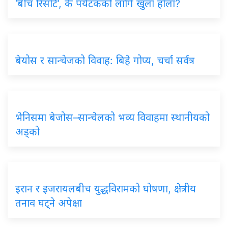
‘बीच रिसोर्ट’, के पर्यटकको लागि खुला होला?
बेयोस र सान्चेजको विवाह: बिहे गोप्य, चर्चा सर्वत्र
भेनिसमा बेजोस–सान्चेलको भव्य विवाहमा स्थानीयको
अड्को
इरान र इजरायलबीच युद्धविरामको घोषणा, क्षेत्रीय
तनाव घट्ने अपेक्षा