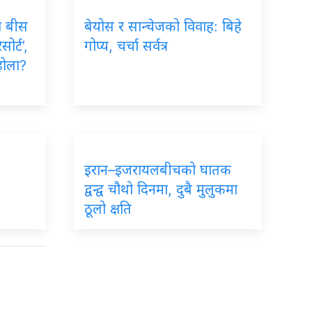
ा बीस
बेयोस र सान्चेजको विवाह: बिहे
ोर्ट’,
गोप्य, चर्चा सर्वत्र
होला?
इरान–इजरायलबीचको घातक
द्वन्द्व चौथो दिनमा, दुबै मुलुकमा
ठूलो क्षति