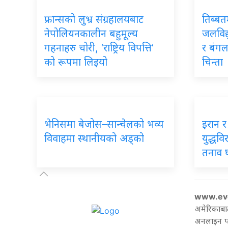
फ्रान्सको लुभ्र संग्रहालयबाट
तिब्बत
नेपोलियनकालीन बहुमूल्य
जलविद्
गहनाहरु चोरी, ‘राष्ट्रिय विपत्ति’
र बंगल
को रूपमा लिइयो
चिन्ता
भेनिसमा बेजोस–सान्चेलको भव्य
इरान 
विवाहमा स्थानीयको अड्को
युद्धवि
तनाव घट
www.ev
अमेरिकाबा
अनलाइन पत्