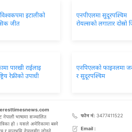
विश्वकपमा इटालीको
एनपीएलमा
सुदूरपश्चिम
सिक जीत
रोयल्सको लगातार दोस्रो 
कामा
पारखी राईलाइ
एनपिएलको
फाइनलमा ज
्ट्रिय रेफ्रीको उपाधी
र सुदूरपश्चिम
eresttimesnews.com
फोन नं:
3477411522
ट नेपाली भाषामा सञ्चालित
रिका हो । यसले अमेरिकामा बस्ने
Email :
च र मातृभूमि नेपालसँग जोड्ने