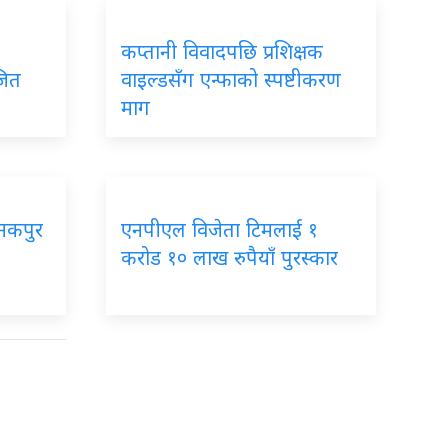
कप्तानी
विवादपछि प्रशिक्षक
जित
वाइल्डसँग एन्फाको स्पष्टीकरण
माग
नकपुर
एनपीएल
विजेता टिमलाई १
करोड १० लाख रुपैयाँ पुरस्कार