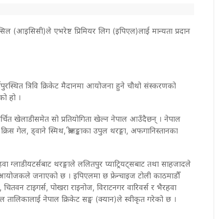
उन्सिल (आइसिसी)ले एभरेष्ट प्रिमियर लिग (इपिएल)लाई मान्यता प्रदान
पुरस्थित त्रिवि क्रिकेट मैदानमा आयोजना हुने चौथो संस्करणको
ो हो ।
चर्चित खेलाडीसमेत सो प्रतियोगिता खेल्न नेपाल आउँदैछन् । नेपाल
्रिस गेल, ड्वाने स्मिथ, श्रीलङ्काका उपुल थरङ्गा, अफगानिस्तानका
वा ग्लाडीयटर्सबाट थरङ्गाले ललितपुर प्याट्रियट्सबाट तथा साहजादले
 आयोजकले जनाएको छ । इपिएलमा छ फ्रेन्चाइज टोली काठमाडौँ
स, चितवन टाइगर्स, पोखरा राइनोज, विराटनगर वारिवर्स र भैरहवा
ल तालिकालाई नेपाल क्रिकेट सङ्घ (क्यान)ले स्वीकृत गरेको छ ।