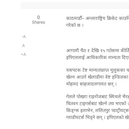
0
काठमाडौँ– अन्तरराष्ट्रिय क्रिकेट का
Shares
गरेको छ ।
-A
A
आगामी चैत १ देखि १५ गतेसम्म कीर्ति
+A
इपिएललाई आधिकारिक मान्यता दिएक
यसपटक टेष्ट मान्यताप्राप्त मुलुकका 
खेल्न आउने खेलाडीमा वेष्ट इन्डिजका क
मोहमद साहजादलगायत छन् ।
गेलले पोखरा राइनोजबाट स्मिथले भैरह
चितवन टाइगर्सबाट खेल्ने तय भएको
किङ्ग्स इलाभेन, ललितपुर प्याट्रीयट्
ग्लाडीयटर्स भिड्ने छन् । इपिएलको खे