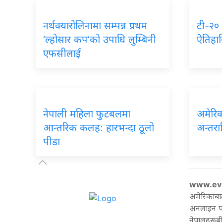
नर्थक्यारोलिनामा
सम्पन्न प्रथम
टी-२०
‘ल्होसार कप’को उपाधि लुम्बिनी
ऐतिहा
एफसीलाई
नेपाली
महिला फुटबलमा
अमेरि
आन्तरिक कलह: हारभन्दा ठूलो
अन्तराष
पीडा
www.ev
अमेरिकाबा
अनलाइन पत्
नेपालहरूबी