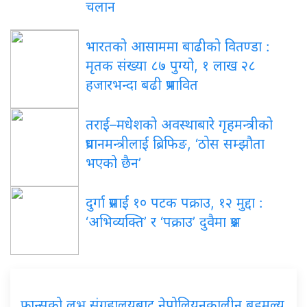
चलान
भारतको आसाममा बाढीको वितण्डा :
मृतक संख्या ८७ पुग्यो, १ लाख २८
हजारभन्दा बढी प्रभावित
तराई–मधेशको अवस्थाबारे गृहमन्त्रीको
प्रधानमन्त्रीलाई ब्रिफिङ, ‘ठोस सम्झौता
भएको छैन’
दुर्गा प्रसाईं १० पटक पक्राउ, १२ मुद्दा :
‘अभिव्यक्ति’ र ‘पक्राउ’ दुवैमा प्रश्न
फ्रान्सको लुभ्र संग्रहालयबाट नेपोलियनकालीन बहुमूल्य