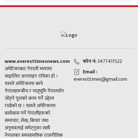
www.everesttimesnews.com
फोन नं:
3477411522
अमेरिकाबाट नेपाली भाषामा
Email :
सञ्चालित अनलाइन पत्रिका हो ।
everesttimes@gmail.com
यसले अमेरिकामा बस्ने
नेपालहरूबीच र मातृभूमि नेपालसँग
जोड्ने पुलको काम गर्ने उद्देश्य
राखेको छ । यसले अमेरिकामा
बसोबास गर्ने नेपालीहरूको
समाचार, लेख, बिचार तथा
अनुभवलाई समेट्नुका साथै
नेपालका समसामयिक राजनीतिक