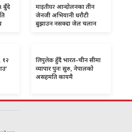
माइतीघर
बुँदे
आन्दोलनका तीन
ति
जेनजी अभियानी धरौटी
य
बुझाउन नसक्दा जेल चलान
लिपुलेक
उ, १२
हुँदै भारत–चीन सीमा
राउ’
व्यापार पुनः सुरु, नेपालको
असहमति कायमै