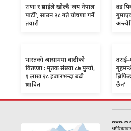
राणा
ब्रड
र प्रसाईंले खोल्दै ‘जय नेपाल
पि
पार्टी’, साउन २८ गते घोषणा गर्ने
गुमाएक
तयारी
अन्त्ये
भारतको
तराई
आसाममा बाढीको
वितण्डा : मृतक संख्या ८७ पुग्यो,
गृहमन्त
१ लाख २८ हजारभन्दा बढी
ब्रिफि
प्रभावित
छैन’
www.eve
अमेरिकाबाट