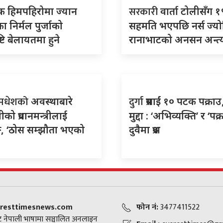
सरकारी
क हिमपहिरोमा ज्यान
वार्ता टोलीसँग १९ 
ा निर्मल पुर्जाको
सहमति भएपछि नर्स ज्यो
ष्टि बेलायतमा हुने
रानाभाटको अनसन अन्त्
–मधेशको
दुर्गा
अवस्थाबारे
प्रसाईं १० पटक पक्रा
्रीको प्रधानमन्त्रीलाई
मुद्दा : ‘अभिव्यक्ति’ र ‘पक्
ङ, ‘ठोस सम्झौता भएको
दुवैमा प्रश्न
resttimesnews.com
फोन नं:
3477411522
 नेपाली भाषामा सञ्चालित अनलाइन