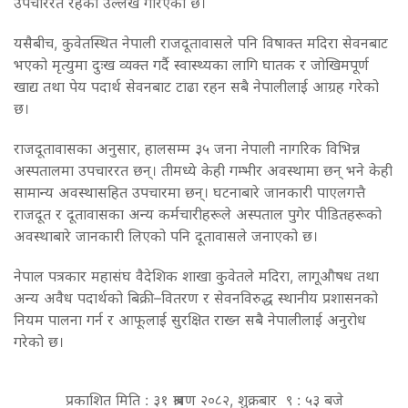
उपचाररत रहेको उल्लेख गरिएको छ।
यसैबीच, कुवेतस्थित नेपाली राजदूतावासले पनि विषाक्त मदिरा सेवनबाट
भएको मृत्युमा दुःख व्यक्त गर्दै स्वास्थ्यका लागि घातक र जोखिमपूर्ण
खाद्य तथा पेय पदार्थ सेवनबाट टाढा रहन सबै नेपालीलाई आग्रह गरेको
छ।
राजदूतावासका अनुसार, हालसम्म ३५ जना नेपाली नागरिक विभिन्न
अस्पतालमा उपचाररत छन्। तीमध्ये केही गम्भीर अवस्थामा छन् भने केही
सामान्य अवस्थासहित उपचारमा छन्। घटनाबारे जानकारी पाएलगत्तै
राजदूत र दूतावासका अन्य कर्मचारीहरूले अस्पताल पुगेर पीडितहरूको
अवस्थाबारे जानकारी लिएको पनि दूतावासले जनाएको छ।
नेपाल पत्रकार महासंघ वैदेशिक शाखा कुवेतले मदिरा, लागूऔषध तथा
अन्य अवैध पदार्थको बिक्री–वितरण र सेवनविरुद्ध स्थानीय प्रशासनको
नियम पालना गर्न र आफूलाई सुरक्षित राख्न सबै नेपालीलाई अनुरोध
गरेको छ।
प्रकाशित मिति : ३१ श्रावण २०८२, शुक्रबार ९ : ५३ बजे