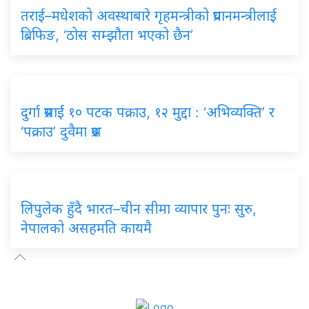
तराई–मधेशको अवस्थाबारे गृहमन्त्रीको प्रधानमन्त्रीलाई
ब्रिफिङ, ‘ठोस सम्झौता भएको छैन’
दुर्गा प्रसाईं १० पटक पक्राउ, १२ मुद्दा : ‘अभिव्यक्ति’ र
‘पक्राउ’ दुवैमा प्रश्न
लिपुलेक हुँदै भारत–चीन सीमा व्यापार पुनः सुरु,
नेपालको असहमति कायमै