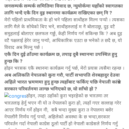
जनसम्पर्क सम्पर्क समितिमा विवाद छ, न्युयोर्कमा यहाँको स्वागतका
लागि भन्दै एकै दिन दुइ स्थानमा कार्यक्रम राखिएका छन् नि ?
मेरो पहिलो प्राथमिकता के हो भने पहिला साथीहरु मिल्न पर्‍यो । त्यसका
लागि मैले के सोचेको थिए भने, साथीहरुलाई म नै बोलाउछु, दुइ वटै
समुहलाई बोलाएर छलफल गर्छु, केही निर्णय गर्न सकिन्छ कि ? अब दुइ
वटै पक्षलाई हेरेर जानु पर्‍यो, आधिकारिक एउटा छ भनेको त छदै छ, यो
विवाद अब मिल्नु पर्छ ।
एकै दिन दुई ठाँउमा कार्यक्रम छ, तपाइ दुबै स्थानमा उपस्थित हुनु
हुन्छ कि ?
होइन भरसक एकै स्थानमा कार्यक्रम गर्नु पर्छ, मेरो प्रयास त्यसैमा रहन्छ ।
अब अलिकति नेपालको कुरा गरौ, पार्टी सभापति शेरबहादुर देउवा
अहिले भारत भ्रमणमा हुनु हुन्छ त्यहाँबाट फर्किए पछि नेपाली कांग्रेस
सरकार परिवर्तनमा लाग्छ भनिएको छ, यो साँचो हो ?
होइन, त्यहा उहाँको कुरा भइरहेको छ भारतमा तर
भारतलाइ हेर्नु भएन नी यो त नेपालको कुरा हो, त्यहाँ गएर सल्लाह गरेर
आएर निर्णय गर्ने होइन नी, सबै भन्दा मुख्य कुरा त नेपालमा बसेर
नेपालीनै निर्णय गर्नु पर्‍यो, अहिलेको अवस्था के छ भन्दा,सरकार
परिवर्तन गर्दा नेपाली काग्रेस ठूलो पार्टी हो नेपाली काग्रेसले निर्णय गर्नु