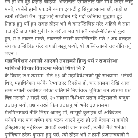
गर्ने हो भने दुइ तिहाइ चाहियो, भन्दाखेरी एमालेलाई पनि साथ लिएर जानु
पर्‍यो, त्यसैले हामी एकदमै क्याच ट्वान्टी टु सिचुइएसनमा छौ, गाह्रो छ
त्यती सजिलो छैन, मुद्धालाई सम्वोधन गर्दै गर्दा कतिपय मुद्धामा दुई
तिहाइ हुनु पर्ने हुन सक्छ होइन भने चै काउन्सिलिङ गरेर अहिले चै सात
वटा हेर्दै जाउ पछि पुर्नविचार गरौला भन्ने यो सबै काउन्सिलिङको कुरा
हुन, म त डाक्टर मान्छे, डाक्टरले जसरी काउन्सिलङि गर्छ ? अब दलहरु
सँग काउन्सिलिङ गरेर अगाडी बढ्नु पर्‍यो, यो अस्थिरताको राजनीति गर्नु
भएन ।
महाधिवेशन अगाडी आएको तपाइको हिन्दु धर्म र राजसंस्था
माथिको विचार विवादमा परेको थियो नि ?
के विवाद छ र त्यसमा मैले १३ औ महाधिवेशनको पूर्व सन्ध्यामा भनेको
थिए, महाधिवेशन भनेकै रिभ्याउएट रिएसेस हो, चार सालमा देखि आज
सम्म नेपाली काग्रेसले गरेका जतिपनि निर्णायक भूमिका छन त्यसमा प्रश्न
चिन्न नराख्ने ? राख्नै पर्छ, २७ सालमा विशेश्वर प्रसाद कोइरालाले बन्दुक
उठाउनु भयो, प्रश्न नराख्ने किन उठाउनु भो भनेर ३३ सालमा
मेलमिलापको नीति लिएर आउनु भो, सम्पूर्ण कुराहरु यो अधिवेशन
भनेको चार पाच बर्षमा एक पटक आउने कुरा हो त्यो बेलामा त हामीले
इतिहासलाइ नहेरिकन अगाडी कसरी जान सक्छौ, त्यसैले मैले भनेको
पुर्नविचार हरेक कुरामा हुनु पर्छ, त्यो होइन भने त हामी प्रजातन्त्रवादी नै