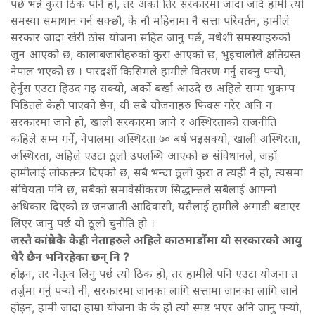
पर्छ भन्ने कुरा ठिक पनि हो, तर अर्को तिर सरकारमा जादा जादै हामी त्यो
समस्या समाधान गर्न सक्छौ, के नौ महिनामा नै सत्ता परिवर्तन, हामीले
सरकार जादा खेरी ठोस योजना सहित जानु पर्छ, मधेशी समस्याहरुको
जुन आएको छ, कालाबजारीहरुको कुरा आएको छ, भुइचालोले क्षतिग्रस्त
नेपाल भएको छ । पारदर्शी किसिमले हामीले वितरण गर्नु सक्नु पर्‍यो,
हेर्नुस एउटा हिउद गइ सक्यो, अर्को बर्खा आउदै छ अहिले सम्म भुकम्प
पिडितले केही पाएको छैन, यी सबै योजनाहरु फिक्स गरेर अनि न
सरकारमा जाने हो, खाली सरकारमा जाने र अस्थिरताको राजनीति
कहिले सम्म गर्ने, नेपालमा अस्थिरता ७० बर्ष भइसक्यो, खाली अस्थिरता,
अस्थिरता, अहिले एउटा ठूलो उपलब्धि आएको छ संविधानले, जहाँ
हामीलाई लोकतन्त्र दिएको छ, सबै भन्दा ठूलो कुरा त त्यही नै हो, त्यसमा
संघियता पनि छ, सबैको समावेसीकरण सिद्धान्तले सबैलाई आफ्नो
अधिकार दिएको छ जनजाती आदिवासी, यसैलाई हामीले अगाडी बढाएर
लिएर जानु पर्छ यो ठूलो चुनौति हो ।
जस्तै कांग्रेसकै केही नेताहरुले अहिले काठमाडौंमा यो सरकारको आयु
धेरै छैन भनिरहेका छन् नि ?
होइन, तर नेतृत्व लिनु पर्छ त्यो ठिक हो, तर हामीले पनि एउटा योजना त
तर्जुमा गर्नु पर्‍यो नी, सरकारमा जानका लागि सत्तामा जानका लागि जाने
होइन, हामी जादा हाम्रा योजना के के हो त्यो स्पष्ट भएर अनि जानु पर्‍यो,