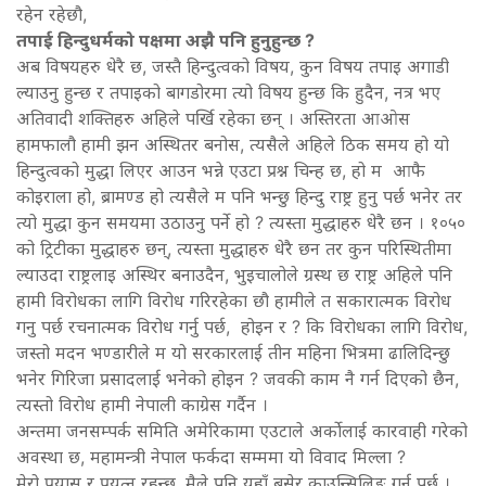
रहेन रहेछौ,
तपाई हिन्दुधर्मको पक्षमा अझै पनि हुनुहुन्छ ?
अब विषयहरु धेरै छ, जस्तै हिन्दुत्वको विषय, कुन विषय तपाइ अगाडी
ल्याउनु हुन्छ र तपाइको बागडोरमा त्यो विषय हुन्छ कि हुदैन, नत्र भए
अतिवादी शक्तिहरु अहिले पर्खि रहेका छन् । अस्तिरता आओस
हामफालौ हामी झन अस्थितर बनोस, त्यसैले अहिले ठिक समय हो यो
हिन्दुत्वको मुद्धा लिएर आउन भन्ने एउटा प्रश्न चिन्ह छ, हो म आफै
कोइराला हो, ब्रामण्ड हो त्यसैले म पनि भन्छु हिन्दु राष्ट्र हुनु पर्छ भनेर तर
त्यो मुद्धा कुन समयमा उठाउनु पर्ने हो ? त्यस्ता मुद्धाहरु धेरै छन । १०५०
को ट्रिटीका मुद्धाहरु छन्, त्यस्ता मुद्धाहरु धेरै छन तर कुन परिस्थितीमा
ल्याउदा राष्ट्रलाइ अस्थिर बनाउदैन, भुइचालोले ग्रस्थ छ राष्ट्र अहिले पनि
हामी विरोधका लागि विरोध गरिरहेका छौ हामीले त सकारात्मक विरोध
गनु पर्छ रचनात्मक विरोध गर्नु पर्छ, होइन र ? कि विरोधका लागि विरोध,
जस्तो मदन भण्डारीले म यो सरकारलाई तीन महिना भित्रमा ढालिदिन्छु
भनेर गिरिजा प्रसादलाई भनेको होइन ? जवकी काम नै गर्न दिएको छैन,
त्यस्तो विरोध हामी नेपाली काग्रेस गर्दैन ।
अन्तमा जनसम्पर्क समिति अमेरिकामा एउटाले अर्कोलाई कारवाही गरेको
अवस्था छ, महामन्त्री नेपाल फर्कदा सम्ममा यो विवाद मिल्ला ?
मेरो प्रयास र प्रयत्न रहन्छ, मैले पनि यहाँ बसेर काउन्सिलिङ गर्नु पर्छ ।