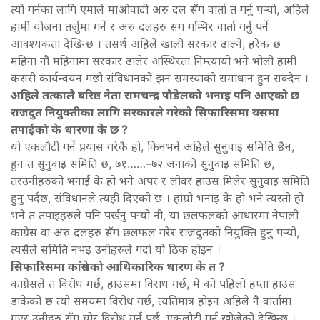
त्यो गर्नका लागि एमाले माओवादी अरु दल सँग वार्ता त गर्नु पर्‍यो, अहिले
हामी योजना तर्जुमा गर्ने र अरु दलहरु सग गम्भिर वार्ता गर्नु पर्ने
आवश्यकता देखिन्छ । तसर्थ अहिले खाली सरकार ढाल्ने, हरेक छ
महिना नौ महिनामा सरकार ढालेर अस्थिरता निम्त्यायो भने भोली हामी
कसरी कार्यन्वयन गछौ संविधानको झन समस्याको समाधान हुन सक्दैन ।
अहिले तत्कालै बरिष्ठ नेता रामचन्द्र पौडेलको भनाइ पनि आएको छ
राजदुत नियुक्तीका लागि सरकारले गरेको सिफारिसमा यसमा
तपाईको के धारणा के छ ?
यो एकलौटी गर्ने प्रयास गरेकै हो, किनभने अहिले सुनुवाइ समिति छैन,
हुन त सुनुवाइ समिति छ, ७१……–७२ जनाको सुनुवाइ समिति छ,
तरउनीहरुको भनाई के हो भने अपर र लोवर हाउस मिलेर सुनुवाइ समिति
हुनु पर्दछ, संविधानले त्यही दिएको छ । हाम्रो भनाइ के हो भने त्यस्तो हो
भने त तपाइहरुले पनि पर्खनु पर्‍यो नी, या छलफलको आधारमा नेपाली
काग्रेस वा अरु दलहरु सँग छलफल गरेर राजदुतको नियुक्ति हुनु पर्‍यो,
त्यसैले समिति नभइ उनीहरुले गर्दा यो ठिक होइन ।
सिफारिसमा कांग्रेसको आधिकारिक धारण के त ?
काग्रेसले त विरोध गर्छ, हाउसमा विराध गर्छ, मे को पहिलो हप्ता हाउस
डाकेको छ त्यो समयमा विरोध गर्छ, त्यतिमात्र होइन अहिले नै वार्तामा
गएर उनीहरु सँग घोर विरोध गर्न पर्छ, एकलौटी गर्न खोजेको देखिन्छ ।