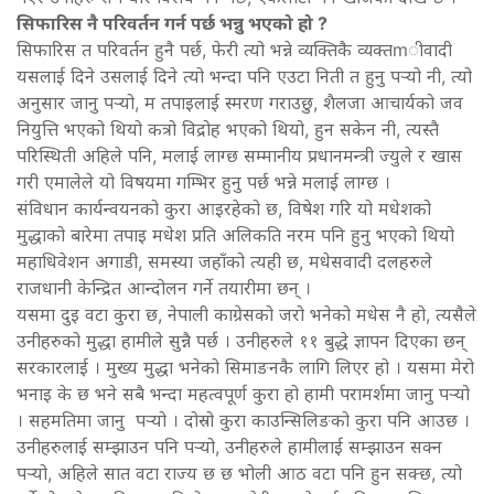
सिफारिस नै परिवर्तन गर्न पर्छ भन्नु भएको हो ?
सिफारिस त परिवर्तन हुनै पर्छ, फेरी त्यो भन्ने व्यक्तिकै व्यक्तmीवादी
यसलाई दिने उसलाई दिने त्यो भन्दा पनि एउटा निती त हुनु पर्‍यो नी, त्यो
अनुसार जानु पर्‍यो, म तपाइलाई स्मरण गराउछु, शैलजा आचार्यको जव
नियुत्ति भएको थियो कत्रो विद्रोह भएको थियो, हुन सकेन नी, त्यस्तै
परिस्थिती अहिले पनि, मलाई लाग्छ सम्मानीय प्रधानमन्त्री ज्युले र खास
गरी एमालेले यो विषयमा गम्भिर हुनु पर्छ भन्ने मलाई लाग्छ ।
संविधान कार्यन्वयनको कुरा आइरहेको छ, विषेश गरि यो मधेशको
मुद्धाको बारेमा तपाइ मधेश प्रति अलिकति नरम पनि हुनु भएको थियो
महाधिवेशन अगाडी, समस्या जहाँको त्यही छ, मधेसवादी दलहरुले
राजधानी केन्द्रित आन्दोलन गर्ने तयारीमा छन् ।
यसमा दुइ वटा कुरा छ, नेपाली काग्रेसको जरो भनेको मधेस नै हो, त्यसैले
उनीहरुको मुद्धा हामीले सुन्नै पर्छ । उनीहरुले ११ बुद्धे ज्ञापन दिएका छन्
सरकारलाई । मुख्य मुद्धा भनेको सिमाङनकै लागि लिएर हो । यसमा मेरो
भनाइ के छ भने सबै भन्दा महत्वपूर्ण कुरा हो हामी परामर्शमा जानु पर्‍यो
। सहमतिमा जानु पर्‍यो । दोस्रो कुरा काउन्सिलिङको कुरा पनि आउछ ।
उनीहरुलाई सम्झाउन पनि पर्‍यो, उनीहरुले हामीलाई सम्झाउन सक्न
पर्‍यो, अहिले सात वटा राज्य छ छ भोली आठ वटा पनि हुन सक्छ, त्यो