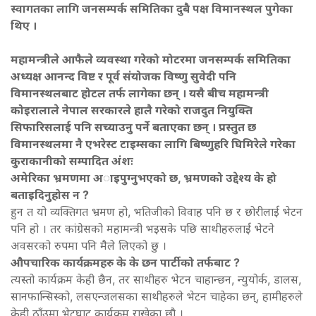
स्वागतका लागि जनसम्पर्क समितिका दुबै पक्ष विमानस्थल पुगेका
थिए ।
महामन्त्रीले आफैले व्यवस्था गरेको मोटरमा जनसम्पर्क समितिका
अध्यक्ष आनन्द विष्ट र पूर्व संयोजक विष्णु सुवेदी पनि
विमानस्थलबाट होटल तर्फ लागेका छन् । यसै बीच महामन्त्री
कोइरालाले नेपाल सरकारले हालै गरेको राजदुत नियुक्ति
सिफारिसलाई पनि सच्याउनु पर्ने बताएका छन् । प्रस्तुत छ
विमानस्थलमा नै एभरेस्ट टाइम्सका लागि बिष्णुहरि घिमिरेले गरेका
कुराकानीको सम्पादित अंशः
अमेरिका भ्रमणमा अाइपुग्नुभएको छ, भ्रमणको उद्देश्य के हो
बताइदिनुहोस न ?
हुन त यो व्यक्तिगत भ्रमण हो, भतिजीको विवाह पनि छ र छोरीलाई भेटन
पनि हो । तर कांग्रेसको महामन्त्री भइसके पछि साथीहरुलाई भेटने
अवसरको रुपमा पनि मैले लिएको छु ।
औपचारिक कार्यक्रमहरु के के छन पार्टीको तर्फबाट ?
त्यस्तो कार्यक्रम केही छैन, तर साथीहरु भेटन चाहान्छन, न्युयोर्क, डालस,
सानफान्सिस्को, लसएन्जलसका साथीहरुले भेटन चाहेका छन्, हामीहरुले
केही ठाँउमा भेटघाट कार्यक्रम राखेका छौ ।