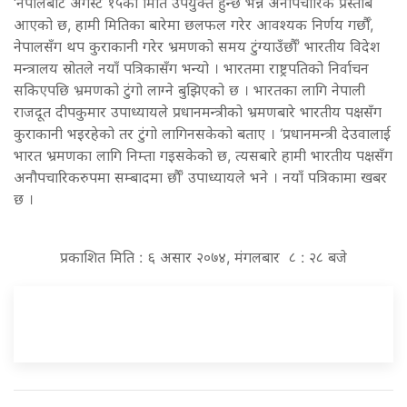
‘नेपालबाट अगस्ट १५को मिति उपयुक्त हुन्छ भन्ने अनौपचारिक प्रस्ताब
आएको छ, हामी मितिका बारेमा छलफल गरेर आवश्यक निर्णय गर्छौँ,
नेपालसँग थप कुराकानी गरेर भ्रमणको समय टुंग्याउँछौँ’ भारतीय विदेश
मन्त्रालय स्रोतले नयाँ पत्रिकासँग भन्यो । भारतमा राष्ट्रपतिको निर्वाचन
सकिएपछि भ्रमणको टुंगो लाग्ने बुझिएको छ । भारतका लागि नेपाली
राजदूत दीपकुमार उपाध्यायले प्रधानमन्त्रीको भ्रमणबारे भारतीय पक्षसँग
कुराकानी भइरहेको तर टुंगो लागिनसकेको बताए । ‘प्रधानमन्त्री देउवालाई
भारत भ्रमणका लागि निम्ता गइसकेको छ, त्यसबारे हामी भारतीय पक्षसँग
अनौपचारिकरुपमा सम्बादमा छौँ’ उपाध्यायले भने । नयाँ पत्रिकामा खबर
छ ।
प्रकाशित मिति : ६ असार २०७४, मंगलबार ८ : २८ बजे