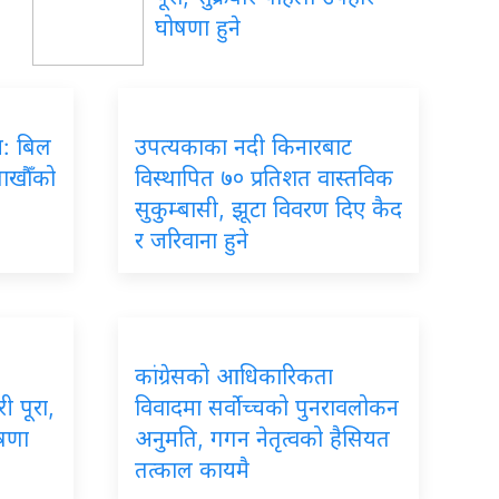
घोषणा हुने
रम: बिल
उपत्यकाका नदी किनारबाट
लाखौँको
विस्थापित ७० प्रतिशत वास्तविक
सुकुम्बासी, झूटा विवरण दिए कैद
र जरिवाना हुने
कांग्रेसको आधिकारिकता
ी पूरा,
विवादमा सर्वोच्चको पुनरावलोकन
ोषणा
अनुमति, गगन नेतृत्वको हैसियत
तत्काल कायमै