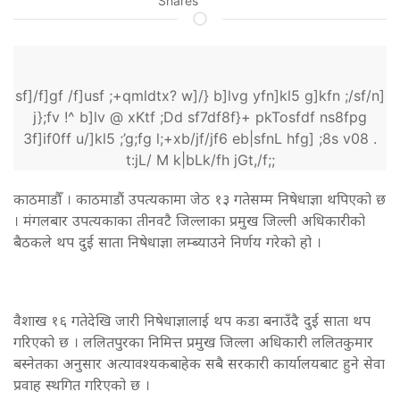
Shares
sf]/f]gf /f]usf ;+qmldtx? w]/} b]lvg yfn]kl5 g]kfn ;/sf/n]
j};fv !^ b]lv @ xKtf ;Dd sf7df8f}+ pkTosfdf ns8fpg
3f]if0ff u/]kl5 ;’g;fg l;+xb/jf/jf6 eb|sfnL hfg] ;8s v08 .
t:jL/ M k|bLk/fh jGt,/f;;
काठमाडौँ । काठमाडौं उपत्यकामा जेठ १३ गतेसम्म निषेधाज्ञा थपिएको छ
। मंगलबार उपत्यकाका तीनवटै जिल्लाका प्रमुख जिल्ली अधिकारीको
बैठकले थप दुई साता निषेधाज्ञा लम्ब्याउने निर्णय गरेको हो ।
वैशाख १६ गतेदेखि जारी निषेधाज्ञालाई थप कडा बनाउँदै दुई साता थप
गरिएको छ । ललितपुरका निमित्त प्रमुख जिल्ला अधिकारी ललितकुमार
बस्नेतका अनुसार अत्यावश्यकबाहेक सबै सरकारी कार्यालयबाट हुने सेवा
प्रवाह स्थगित गरिएको छ ।