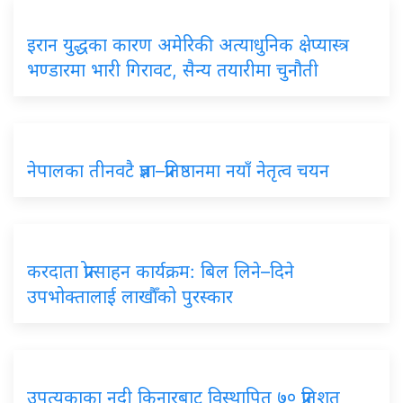
इरान युद्धका कारण अमेरिकी अत्याधुनिक क्षेप्यास्त्र
भण्डारमा भारी गिरावट, सैन्य तयारीमा चुनौती
नेपालका तीनवटै प्रज्ञा–प्रतिष्ठानमा नयाँ नेतृत्व चयन
करदाता प्रोत्साहन कार्यक्रम: बिल लिने–दिने
उपभोक्तालाई लाखौँको पुरस्कार
उपत्यकाका नदी किनारबाट विस्थापित ७० प्रतिशत