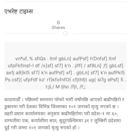
एभरेष्ट टाइम्स
0
Shares
vnªuf, % sflQs . ltnf gbLn] aufPsf] h’Dnfsf] ltnf
ufpFkflnsf–! df /x]sf] sf7] k’n . jiff{ / af9Ln] ;f] gbLsf]
axfj a9]kl5 sf7] k’n aufPsf] xf] . gbLn] sf7] k’n aufPkl5
Ps csf]{ ufpFdf kz’ rf}kfofnfO{ cfjthfjt ug{ sl7g ePsf] 5 .
t:jL/ M ljho /fjt, /f;;
काठमाडौँ । पछिल्लो समयमा परेको भारी वर्षापछि आएको बाढीपहिरो र
डुबानमा परी देशका विभिन्न जिल्लाका १०१ जनाको मृत्यु भएको छ ।
प्रहरी प्रधान कार्यालयका अनुसार बाढीपहिरोमा परी प्रदेश–१ मा ६०,
वाग्मतीमा एक, कर्णालीमा सात, सुदूरपश्चिममा ३१ र लुम्बिनी प्रदेशमा
दुई गरी जम्मा १०१ जनाको मृत्यु भएको हो ।