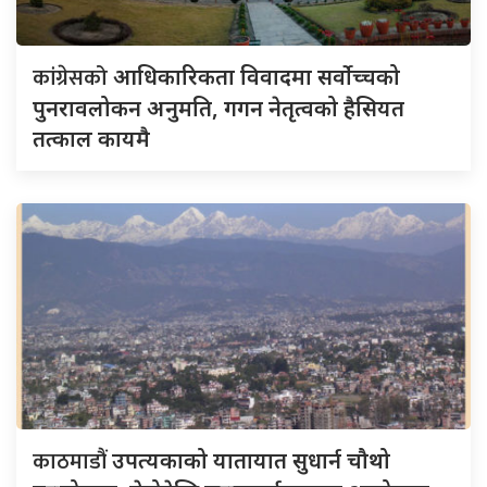
कांग्रेसको
आधिकारिकता विवादमा सर्वोच्चको
पुनरावलोकन अनुमति, गगन नेतृत्वको हैसियत
तत्काल कायमै
काठमाडौं
उपत्यकाको यातायात सुधार्न चौथो