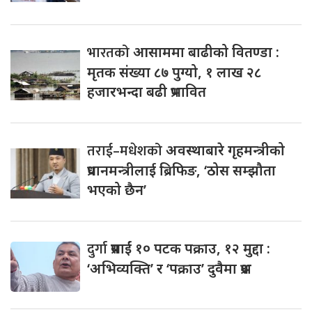
भारतको
आसाममा बाढीको वितण्डा :
मृतक संख्या ८७ पुग्यो, १ लाख २८
हजारभन्दा बढी प्रभावित
तराई–मधेशको
अवस्थाबारे गृहमन्त्रीको
प्रधानमन्त्रीलाई ब्रिफिङ, ‘ठोस सम्झौता
भएको छैन’
दुर्गा
प्रसाईं १० पटक पक्राउ, १२ मुद्दा :
‘अभिव्यक्ति’ र ‘पक्राउ’ दुवैमा प्रश्न