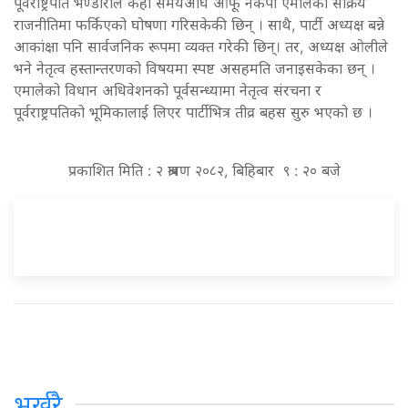
पूर्वराष्ट्रपति भण्डारीले केही समयअघि आफू नेकपा एमालेको सक्रिय
राजनीतिमा फर्किएको घोषणा गरिसकेकी छिन् । साथै, पार्टी अध्यक्ष बन्ने
आकांक्षा पनि सार्वजनिक रूपमा व्यक्त गरेकी छिन्। तर, अध्यक्ष ओलीले
भने नेतृत्व हस्तान्तरणको विषयमा स्पष्ट असहमति जनाइसकेका छन् ।
एमालेको विधान अधिवेशनको पूर्वसन्ध्यामा नेतृत्व संरचना र
पूर्वराष्ट्रपतिको भूमिकालाई लिएर पार्टीभित्र तीव्र बहस सुरु भएको छ ।
प्रकाशित मिति : २ श्रावण २०८२, बिहिबार ९ : २० बजे
भर्खरै