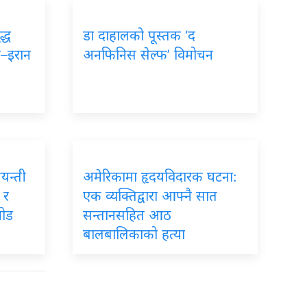
द्ध
डा दाहालको पूस्तक ‘द
ा–इरान
अनफिनिस सेल्फ’ विमोचन
जयन्ती
अमेरिकामा हृदयविदारक घटना:
 र
एक व्यक्तिद्वारा आफ्नै सात
जोड
सन्तानसहित आठ
बालबालिकाको हत्या