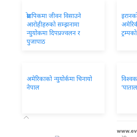
ब्रोडपिकमा जीवन विसाउने
इरानको
आरोहीहरुको सम्झनामा
अमेरिकी
न्युयोकमा दिपप्रज्वलन र
ट्रम्प
पुजापाठ
अमेरिकाको न्युयोर्कमा चिनायो
विश्वक
नेपाल
‘पाताल
www.ev