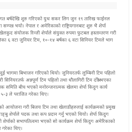
 गत बर्षदेखि शुरु गरिएको युथ सकर लिग जुन १९ तारिख फाईनल
ा सम्पन्न भयो। नेपाल र अमेरिकाको राष्ट्रियगानबाट शुरु भै शेर्पा
 खेलकुद संयोजक रिन्जी शेर्पाले संयुक्त रुपमा फुटबल हस्तान्तरण गरी
िका ६ वटा जुनियर टिम, १०-१४ बर्षका ६ वटा सिनियर टिमले भाग
दुई भागमा बिभाजन गरिएको थियो। जुनियरतर्फ लुम्बिनी टिम पहिलो
 गरी सिनियरतर्फ अन्नपूर्ण टिम पहिलो तथा धौलागिरी टिम दोश्रो भएका
रक्षक समिति बीच भएको मनोरन्जनात्मक खेलमा शेर्पा किदुग कार्य
 ५-३ ले पराजित गरेका थिए।
ो आयोजना गरी बिजय टिम तथा खेलाडीहरुलाई कार्यक्रमको प्रमुख
ङ्बु शेर्पाले पदक तथा कप प्रदान गर्नु भएको थियो। शेर्पा किदुग
ेर्पाको सभापतित्वमा भएको सो कार्यक्रम शेर्पा किदुग अमेरिकाको
न गरेका थिए।