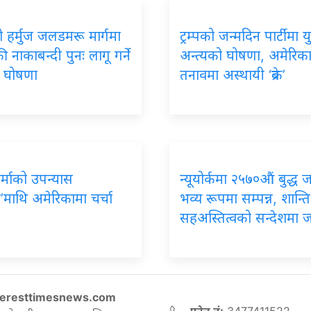
 हर्मुज जलडमरू मार्गमा
ट्रम्पको जन्मदिन पार्टीमा यु
 नाकाबन्दी पुनः लागू गर्ने
अन्त्यको घोषणा, अमेरिक
को घोषणा
तनावमा अस्थायी ‘ब्रेक’
र्माको उपन्यास
न्यूयोर्कमा २५७०औं बुद्ध 
’माथि अमेरिकामा चर्चा
भव्य रूपमा सम्पन्न, शान्ति
सहअस्तित्वको सन्देशमा 
eresttimesnews.com
फोन नं:
3477411522