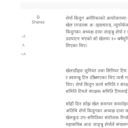
0
शेर्पा किदुग अमेरिकाको आयोजनामा
Shares
खेल रान्डाल्स अाइस्ल्यान्ड, न्युयोर्कम
किदुगका अध्यक्ष दावा जाङ्बु शेर्पा र
-A
उदघाटन भएको सो खेलमा १० बर्षमुन
A
लिएका थिए।
+A
खेलाडीहरु जुनियर तथा सिनियर टिम 
र स्वयम्बु टिम दोश्रो भएका थिए त्यसै
थिए। शेर्पा किदुग कार्य समिति र सं
समिति टिमले संरक्षक समिति टिमलाई
सोही दिन साँझ खेल समापन समारोहक
अतिथि शेर्पा किदुगका अध्यक्ष दावा जा
खेलकुद उप-समितिका संयोजक रिन्जी श
महासचिब आङ जाङ्बु शेर्पाले संचाल