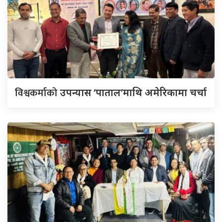
विश्वकर्माको
उपन्यास ‘पाताल’माथि अमेरिकामा चर्चा