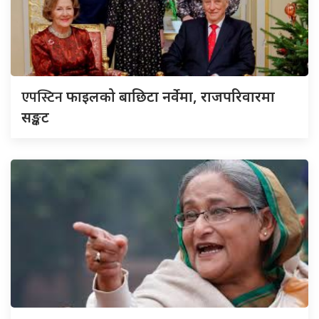
एपस्टिन
फाइलको बाछिटा नर्वेमा, राजपरिवारमा
सङ्कट