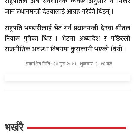
राष्ट्रपतिले अब संवैधानिक व्यवस्थाअनुसार नै मिलेर
जान प्रधानमन्त्री देउवालाई आग्रह गरेकी थिइन् ।
राष्ट्रपति भण्डारीलाई भेट गर्न प्रधानमन्त्री देउवा शीतल
निवास पुगेका थिए । भेटमा अध्यादेश र पछिल्लो
राजनीतिक अवस्था विषयमा कुराकानी भएको थियो ।
प्रकाशित मिति : १४ पुस २०७४, शुक्रबार २ : १६ बजे
भर्खरै