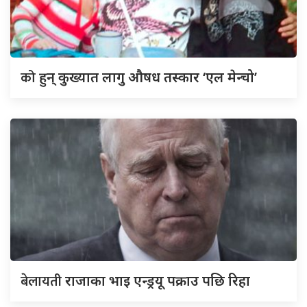
को
हुन् कुख्यात लागु औषध तस्कार ‘एल मेन्चो’
बेलायती
राजाका भाइ एन्ड्रयू पक्राउ पछि रिहा