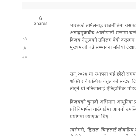
6
Shares
भारतको तमिलनाडु राजनीतिमा यसपटक
अन्नाद्रमुकबीच आलोपालो सत्तामा च
-A
विजय नेतृत्वको तमिलग वेत्री कझगम 
मुख्यमन्त्री बन्ने सम्भावना बलियो देख
A
+A
सन् २०२४ मा स्थापना भई छोटो समयमै
शक्ति र वैकल्पिक नेतृत्वको सन्देश 
तोड्ने यो नतिजालाई ऐतिहासिक मोडक
विजयको चुनावी अभियान आधुनिक प्रविध
प्रविधिमार्फत गाउँगाउँमा आफ्नो उपस्थि
प्रयोगमा ल्याएका थिए ।
त्यसैगरी, ‘ह्विसल’ चिन्हलाई लोकप्रि