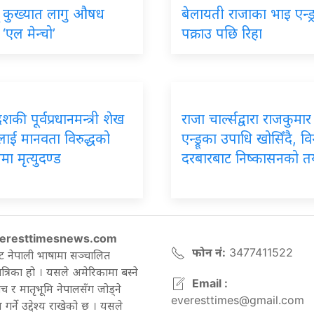
् कुख्यात लागु औषध
बेलायती राजाका भाइ एन्ड्र
‘एल मेन्चो’
पक्राउ पछि रिहा
शकी पूर्वप्रधानमन्त्री शेख
राजा चार्ल्सद्वारा राजकुमार
ाई मानवता विरुद्धको
एन्ड्रूका उपाधि खोसिँदै, व
ा मृत्युदण्ड
दरबारबाट निष्कासनको त
eresttimesnews.com
फोन नं:
3477411522
ट नेपाली भाषामा सञ्चालित
रिका हो । यसले अमेरिकामा बस्ने
Email :
च र मातृभूमि नेपालसँग जोड्ने
everesttimes@gmail.com
गर्ने उद्देश्य राखेको छ । यसले