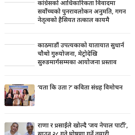
कांग्रेसको आधिकारिकता विवादमा
सर्वोच्चको पुनरावलोकन अनुमति, गगन
नेतृत्वको हैसियत तत्काल कायमै
काठमाडौं उपत्यकाको यातायात सुधार्न
चौथो गुरुयोजना, मेट्रोदेखि
सुरुङमार्गसम्मका आयोजना प्रस्ताव
‘यता कि उता ?’ कविता संग्रह विमोचन
राणा र प्रसाईंले खोल्दै ‘जय नेपाल पार्टी’,
साउन २८ गते घोषणा गर्ने तयारी