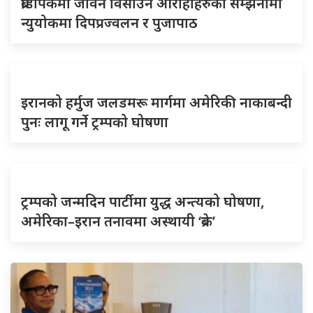
ब्रोडपिकमा जीवन विसाउने आरोहीहरुको सम्झनामा
न्युयोकमा दिपप्रज्वलन र पुजापाठ
इरानको हर्मुज जलडमरू मार्गमा अमेरिकी नाकाबन्दी
पुनः लागू गर्ने ट्रम्पको घोषणा
ट्रम्पको जन्मदिन पार्टीमा युद्ध अन्त्यको घोषणा,
अमेरिका–इरान तनावमा अस्थायी ‘ब्रेक’