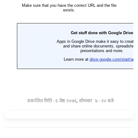
प्रकाशित मिति : ६ जेष्ठ २०७६, सोमबार ४ : २० बजे