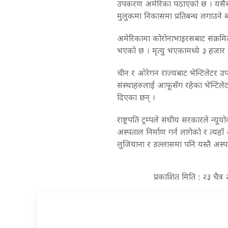
उपकरण अमेरिका पठाएको छ । यसैबीच, र
मुलुकमा निकासमा प्रतिबन्ध लगाउने 
अमेरिकामा कोरोनाभाइरसबाट संक्रमित
भएको छ । मृत्यु भएकामध्ये ३ हजार ५
चीन र ओरेगन राज्यबाट भेन्टिलेटर उपल
संस्थाहरुलाई आफूसँग रहेका भेन्टि
दिएका छन् ।
राष्ट्रपति ट्रम्पले संघीय सरकारले न्
अस्पताल निर्माण गर्न लागेको र त्यहाँ
लुजियाना र डल्लासमा पनि यस्तै अस्पताल
प्रकाशित मिति : २३ चैत