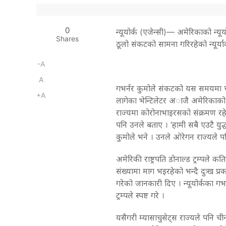
0
न्यूयोर्क (एजेन्सी)–– अमेरिकाको न्य
Shares
ठूलो संकटको सामना गरिरहेको न्यूर
-A
A
गभर्नर कुमोले संकटको यस समयमा ची
+A
लागेका भेन्टिलेटर अाजै अमेरिकाको 
राज्यमा कोरोनाभाइरसको संक्रमण रहे
पनि उनले बताए । ‘हामी सबै एउटै युद्धम
कुमोले भने । उनले ओरेगन राज्यले प
अमेरिकी राष्ट्रपति डोनाल्ड ट्रम्पले
संख्यामा माग भइरहेको भन्दै दुःख प्
गरेको जानकारी दिए । न्यूयोर्कका गभ
ट्रम्पले स्पष्ट गरे ।
यसैगरी म्यासाचुसेट्स राज्यले पनि 