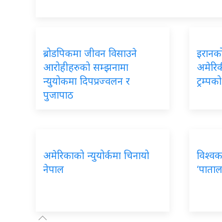
ब्रोडपिकमा जीवन विसाउने
इरानको
आरोहीहरुको सम्झनामा
अमेरिकी
न्युयोकमा दिपप्रज्वलन र
ट्रम्प
पुजापाठ
अमेरिकाको न्युयोर्कमा चिनायो
विश्वक
नेपाल
‘पाताल