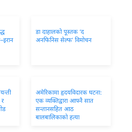
द्ध
डा दाहालको पूस्तक ‘द
ा–इरान
अनफिनिस सेल्फ’ विमोचन
जयन्ती
अमेरिकामा हृदयविदारक घटना:
 र
एक व्यक्तिद्वारा आफ्नै सात
जोड
सन्तानसहित आठ
बालबालिकाको हत्या