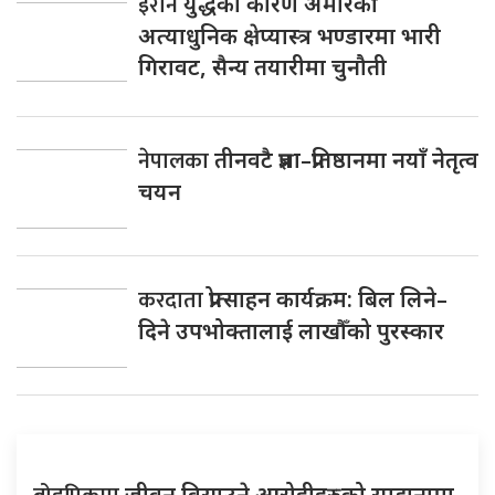
इरान
युद्धका कारण अमेरिकी
अत्याधुनिक क्षेप्यास्त्र भण्डारमा भारी
गिरावट, सैन्य तयारीमा चुनौती
नेपालका
तीनवटै प्रज्ञा–प्रतिष्ठानमा नयाँ नेतृत्व
चयन
करदाता
प्रोत्साहन कार्यक्रम: बिल लिने–
दिने उपभोक्तालाई लाखौँको पुरस्कार
जीवन विसाउने आरोहीहरुको सम्झनामा