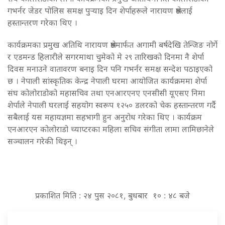
गभर्नर जेडर पोलिस समक्ष पुर्‍याइ दिन शेर्पाहरूले नारायण श्रेष्ठलाई
हस्तान्तरण गरेका थिए ।
कार्यक्रमका प्रमुख अतिथि नारायण श्रेष्ठमार्फत अगामी बर्षदेखि तेन्जिङ नोर्गे
र एडमन्ड हिलारीले सगरमाथा चुमेको मे २९ तारिखको दिनमा नै शेर्पा
दिवस मनाउने वातावरण बनाइ दिन पनि गभर्नर समक्ष सन्देश पठाइएको
छ । नेपाली सांस्कृतिक केन्द्र नेपाली घरमा आयोजित कार्यक्रममा शेर्पा
संघ कोलोराडोको महासचिव तथा एनआरएनए एनसीसी यूएसए निमा
शेर्पाले नेपाली घरलाई सहयोग स्वरूप १२५० डलरको चेक हस्तान्तरण गर्दै
सबैलाई यस महायज्ञमा सहभागी हुन अनुरोध गरेका थिए । कार्यक्रम
एनआरएन कोलोराडो च्याप्टरका महिला सचिव संगीता लामा लामिछानेले
सञ्चालन गरेकी थिइन् ।
प्रकाशित मिति : २४ पुस २०८१, बुधबार १० : ४८ बजे