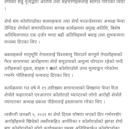
शेर्पाको सेव्रु नृत्यद्वारा अतिथि तथा सहभागीहरूलाई स्वागत गरिएको थियो
।
शेर्पा संघ कोलोराडोका सल्लाहकार तथा शेर्पा फाउन्डेशनका अध्यक्ष पेम्वा
तेम्जिङ शेर्पाको सभापतित्वमा सम्पन्न कार्यक्रममा प्रमुख अतिथि, बिशेष
अतिथिलगायत एक दर्जन भन्दा बढी अतिथिहरूले बधाइ तथा शुभकामना
मन्तब्य दिएका थिए ।
बक्ताहरूले मातृभूमि नेपाललाई विश्वसामु चिनाउने सम्पूर्ण नेपालीहरूको
गैरव सगरमाथा आरोहणमा शेर्पा समुदायको अमुल्य योगदान रहेको भन्दै
उनीहरूको दृढता, साहस र श्रमको कोलोराडोले उच्च मुल्याङ्कन गरेकोमा
गभर्नर पोलिसलाई धन्यवाद दिएका थिए ।
कार्यक्रममा गत वर्ष मे १९ तारिखमा सगरमाथाको शिखरमा पेम्वा रिता
शेर्पाले फहराएको एनआरएन कोलोराडो च्याप्टरको लोगो आरोही शेर्पाले
च्याप्टरका अध्यक्ष प्रकाश पौडेललाई हस्तान्तरण गरेका थिए ।
त्यसैगरी जनबरी ५, २०२२ मा शेर्पा दिवस घोषणा भएको दिन गर्भनरसँग
आरोहीहरुले खिचेको तस्वीरसहित आमेरिका र कोलोराडोको झण्डा शेर्पा
संघ कोलोराडोको लोगो कार्यक्रमका प्रमुख अतिथिमार्फत कोलोराडोका