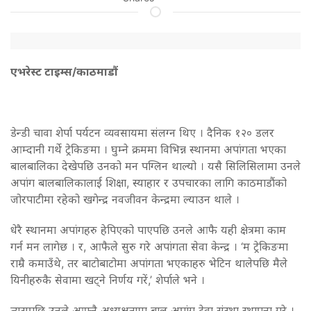
एभरेस्ट टाइम्स/काठमाडौं
डेन्डी चावा शेर्पा पर्यटन व्यवसायमा संलग्न थिए । दैनिक १२० डलर
आम्दानी गर्थे ट्रेकिङमा । घुम्ने क्रममा विभिन्न स्थानमा अपांगता भएका
बालबालिका देखेपछि उनको मन पग्लिन थाल्यो । यसै सिलिसिलामा उनले
अपांग बालबालिकालाई शिक्षा, स्याहार र उपचारका लागि काठमाडौंको
जोरपाटीमा रहेको खगेन्द्र नवजीवन केन्द्रमा ल्याउन थाले ।
धेरै स्थानमा अपांगहरु हेपिएको पाएपछि उनले आफै यही क्षेत्रमा काम
गर्न मन लागेछ । र, आफैले सुरु गरे अपांगता सेवा केन्द्र । ‘म ट्रेकिङमा
राम्रै कमाउँथे, तर बाटोबाटोमा अपांगता भएकाहरु भेटिन थालेपछि मैले
यिनीहरुकै सेवामा खट्ने निर्णय गरें,’ शेर्पाले भने ।
त्यसपछि उनले आफ्नै अध्यक्षतामा बाल अपांग टेवा संस्था स्थापना गरे ।