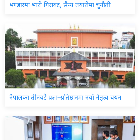
भण्डारमा भारी गिरावट, सैन्य तयारीमा चुनौती
नेपालका तीनवटै प्रज्ञा–प्रतिष्ठानमा नयाँ नेतृत्व चयन