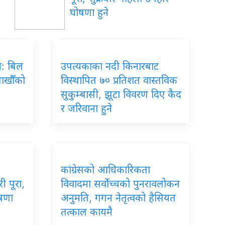
घोषणा हुने
रम: बिल
उपत्यकाका नदी किनारबाट
लाखौँको
विस्थापित ७० प्रतिशत वास्तविक
सुकुम्बासी, झूटा विवरण दिए कैद
र जरिवाना हुने
कांग्रेसको आधिकारिकता
ी पूरा,
विवादमा सर्वोच्चको पुनरावलोकन
ोषणा
अनुमति, गगन नेतृत्वको हैसियत
तत्काल कायमै