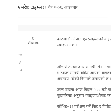
एभरेष्ट टाइम्स
१६ चैत्र २०७६, आइतबार
0
काठमाडाैं- नेपाल एयरलाइन्सको वा
Shares
ल्याइएको छ ।
-A
A
औषधि उपचारजन्य सामग्री लिन निग
+A
मेडिकल सामग्री बोकेर आएको वाइडबडी
अवतरण गरेको निगमले जनाएको छ 
उक्त जहाज आज बिहान ५ः०० बजे काठ
जुहार्चनका अनुसार ग्वाङ्जाओबाट करि
कोभिड–१९ परीक्षण गर्ने किट र पिपीइ