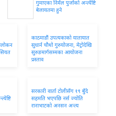
गुमाएका निर्मल पुर्जाको अन्त्येष्टि
बेलायतमा हुने
काठमाडौं उपत्यकाको यातायात
ावलोकन
सुधार्न चौथो गुरुयोजना, मेट्रोदेखि
ैसियत
सुरुङमार्गसम्मका आयोजना
प्रस्ताव
सरकारी वार्ता टोलीसँग १९ बुँदे
्येष्टि
सहमति भएपछि नर्स ज्योति
रानाभाटको अनसन अन्त्य