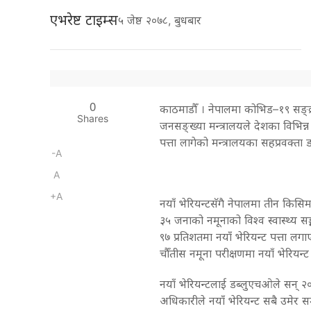
एभरेष्ट टाइम्स
५ जेष्ठ २०७८, बुधबार
0
काठमाडौँ । नेपालमा कोभिड–१९ सङ्क्र
Shares
जनसङ्ख्या मन्त्रालयले देशका विभिन्न
पत्ता लागेको मन्त्रालयका सहप्रवक्त
-A
A
+A
नयाँ भेरियन्टसॅगै नेपालमा तीन किसि
३५ जनाको नमूनाको विश्व स्वास्थ्य स
९७ प्रतिशतमा नयाँ भेरियन्ट पत्ता ल
चौँतीस नमूना परीक्षणमा नयाँ भेरियन्
नयाँ भेरियन्टलाई डब्लुएचओले सन् २
अधिकारीले नयाँ भेरियन्ट सबै उमेर सम