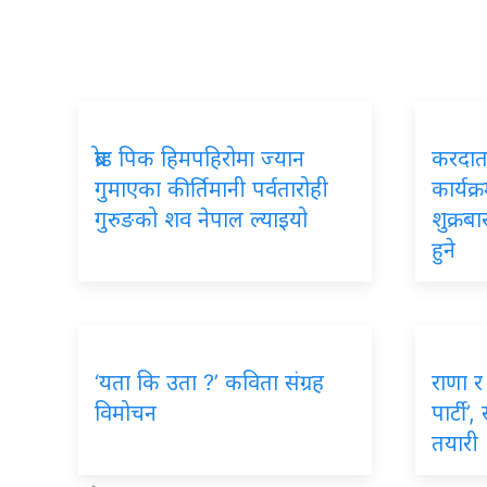
ब्रोड पिक हिमपहिरोमा ज्यान
करदाता
गुमाएका कीर्तिमानी पर्वतारोही
कार्यक्
गुरुङको शव नेपाल ल्याइयो
शुक्रब
हुने
‘यता कि उता ?’ कविता संग्रह
राणा र 
विमोचन
पार्टी’
तयारी